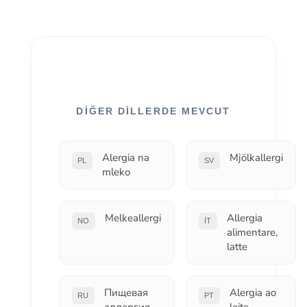
DIĞER DILLERDE MEVCUT
Alergia na
Mjölkallergi
PL
SV
mleko
Melkeallergi
Allergia
NO
IT
alimentare,
latte
Пищевая
Alergia ao
RU
PT