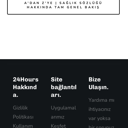
A'DAN Z'YE | SAĞLIK SÖZLÜĞÜ
HAKKINDA TAM GENEL BAKIŞ
24Hours
Site
Bize
Hakkınd
bağlantıl
Ulaşın.
a.
arı.
Yardıma mı
Gizlilik
Uygulamal
ihtiyacınız
Politikası
arımız
var yoksa
Kullanım
Keşfet
bir sorunuz