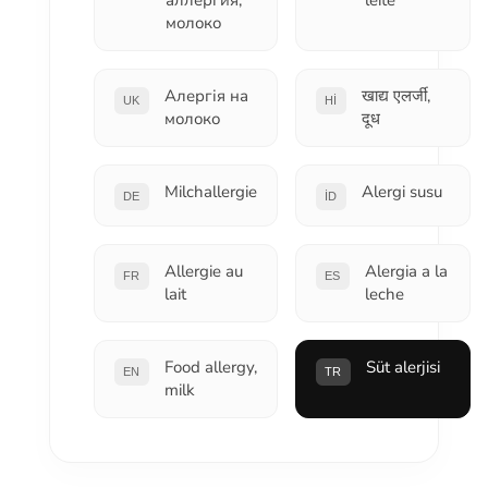
аллергия,
leite
молоко
Алергія на
खाद्य एलर्जी,
UK
HI
молоко
दूध
Milchallergie
Alergi susu
DE
ID
Allergie au
Alergia a la
FR
ES
lait
leche
Food allergy,
Süt alerjisi
EN
TR
milk