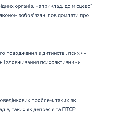
дних органів, наприклад, до місцевої
законом зобов'язані повідомляти про
о поводження в дитинстві, психічні
чок і зловживання психоактивними
поведінкових проблем, таких як
дів, таких як депресія та ПТСР.