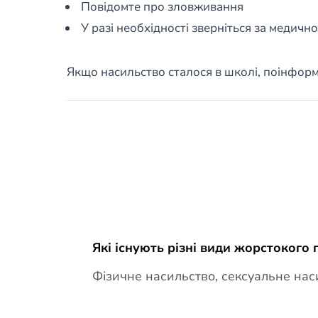
Повідомте про зловживання
У разі необхідності зверніться за медич
Якщо насильство сталося в школі, поінформу
Які існують різні види жорстокого
Фізичне насильство, сексуальне наси