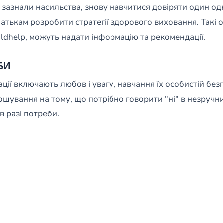
і зазнали насильства, знову навчитися довіряти один о
тькам розробити стратегії здорового виховання. Такі орг
ldhelp, можуть надати інформацію та рекомендації.
БИ
ації включають любов і увагу, навчання їх особистій без
ошування на тому, що потрібно говорити "ні" в незручн
в разі потреби.
: