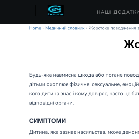
НАШІ ДОДАТК
Home
›
Медичний словник
›
Жорстоке поводження з
Жо
Будь-яка навмисна шкода або погане повод
дітьми охоплює фізичне, сексуальне, емоцій
кого дитина знає і кому довіряє, часто це 
відповідні органи.
СИМПТОМИ
Дитина, яка зазнає насильства, може демонст