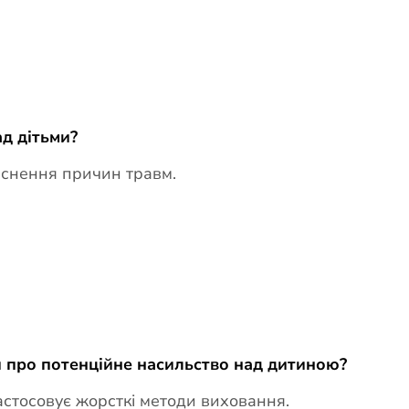
ад дітьми?
яснення причин травм.
и про потенційне насильство над дитиною?
астосовує жорсткі методи виховання.