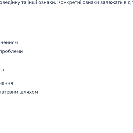
оведінку та інші ознаки. Конкретні ознаки залежать від 
сненням
 проблеми
ва
знання
 статевим шляхом