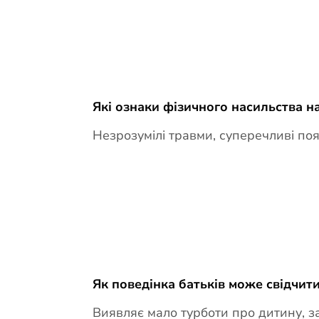
Які ознаки фізичного насильства н
Незрозумілі травми, суперечливі по
Як поведінка батьків може свідчит
Виявляє мало турботи про дитину, з