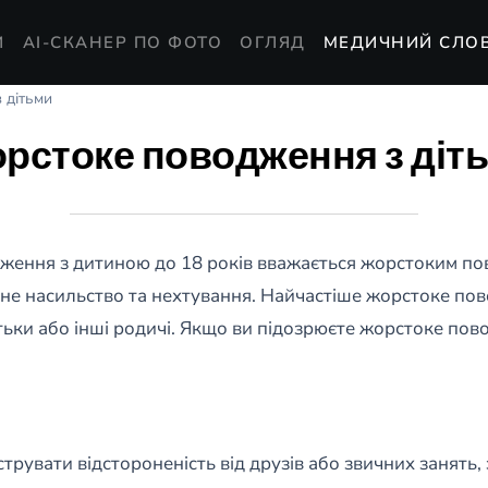
И
AI-СКАНЕР ПО ФОТО
ОГЛЯД
МЕДИЧНИЙ СЛО
 дітьми
рстоке поводження з діт
ження з дитиною до 18 років вважається жорстоким п
не насильство та нехтування. Найчастіше жорстоке пово
батьки або інші родичі. Якщо ви підозрюєте жорстоке пов
рувати відстороненість від друзів або звичних занять, з