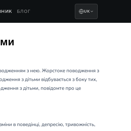
ВНИК
БЛОГ
UK
ьми
оводженням з нею. Жорстоке поводження з
дження з дітьми відбувається з боку тих,
одження з дітьми, повідомте про це
міни в поведінці, депресію, тривожність,