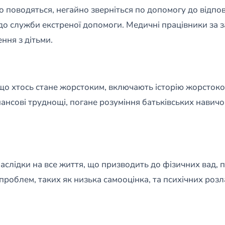
поводяться, негайно зверніться по допомогу до відпові
до служби екстреної допомоги. Медичні працівники за 
ння з дітьми.
 що хтось стане жорстоким, включають історію жорстоког
інансові труднощі, погане розуміння батьківських нави
слідки на все життя, що призводить до фізичних вад, 
облем, таких як низька самооцінка, та психічних розла