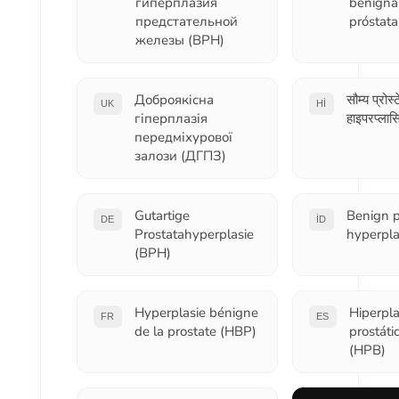
гиперплазия
benigna
предстательной
próstat
железы (BPH)
Доброякісна
सौम्य प्रोस
UK
HI
гіперплазія
हाइपरप्लास
передміхурової
залози (ДГПЗ)
Gutartige
Benign p
DE
ID
Prostatahyperplasie
hyperpla
(BPH)
Hyperplasie bénigne
Hiperpla
FR
ES
de la prostate (HBP)
prostáti
(HPB)