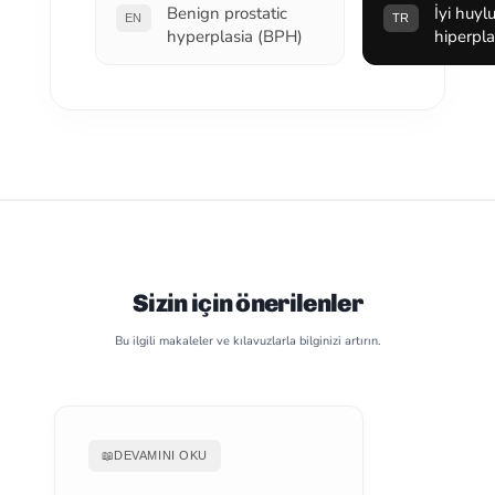
Benign prostatic
İyi huyl
EN
TR
hyperplasia (BPH)
hiperpla
Sizin için önerilenler
Bu ilgili makaleler ve kılavuzlarla bilginizi artırın.
📖
DEVAMINI OKU