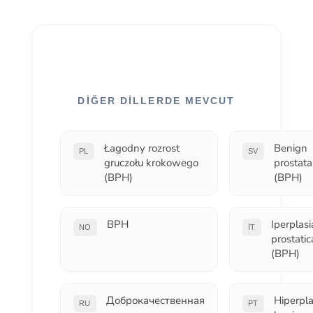
DIĞER DILLERDE MEVCUT
Łagodny rozrost
Benign
PL
SV
gruczołu krokowego
prostata
(BPH)
(BPH)
BPH
Iperplasi
NO
IT
prostati
(BPH)
Доброкачественная
Hiperpla
RU
PT