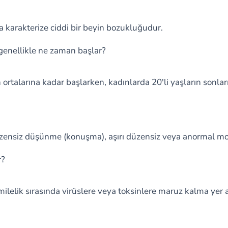
 karakterize ciddi bir beyin bozukluğudur.
a genellikle ne zaman başlar?
 ortalarına kadar başlarken, kadınlarda 20'li yaşların sonlar
düzensiz düşünme (konuşma), aşırı düzensiz veya anormal moto
r?
lelik sırasında virüslere veya toksinlere maruz kalma yer al