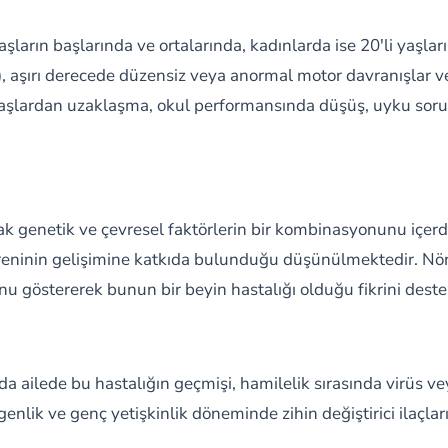
 yaşların başlarında ve ortalarında, kadınlarda ise 20'li yaşl
aşırı derecede düzensiz veya anormal motor davranışlar ve 
adaşlardan uzaklaşma, okul performansında düşüş, uyku sorunl
ak genetik ve çevresel faktörlerin bir kombinasyonunu içer
izofreninin gelişimine katkıda bulunduğu düşünülmektedir. Nö
unu göstererek bunun bir beyin hastalığı olduğu fikrini dest
ında ailede bu hastalığın geçmişi, hamilelik sırasında virüs v
enlik ve genç yetişkinlik döneminde zihin değiştirici ilaçları