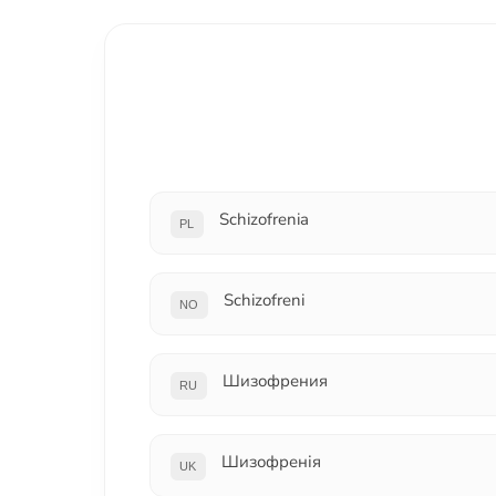
Schizofrenia
PL
Schizofreni
NO
Шизофрения
RU
Шизофренія
UK