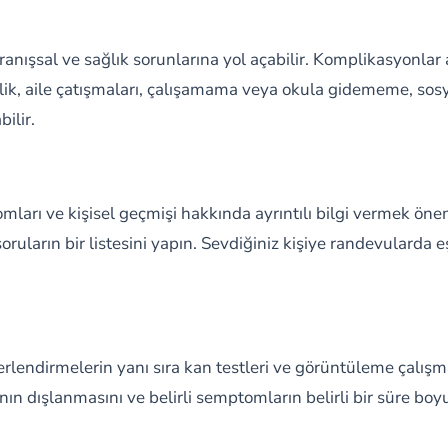
anışsal ve sağlık sorunlarına yol açabilir. Komplikasyonlar 
k, aile çatışmaları, çalışamama veya okula gidememe, sosyal i
ilir.
tomları ve kişisel geçmişi hakkında ayrıntılı bilgi vermek ö
in soruların bir listesini yapın. Sevdiğiniz kişiye randevular
erlendirmelerin yanı sıra kan testleri ve görüntüleme çalışma
rının dışlanmasını ve belirli semptomların belirli bir süre bo