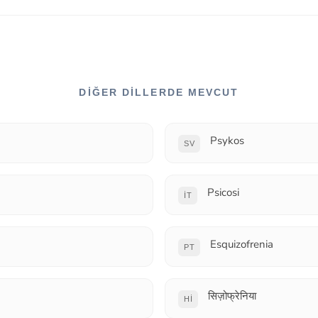
DIĞER DILLERDE MEVCUT
Psykos
SV
Psicosi
IT
Esquizofrenia
PT
सिज़ोफ्रेनिया
HI