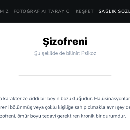
MIZ
FOTOĞRAF AI TARAYICI
KEŞFET
SAĞLIK SÖZ
Şizofreni
Şu şekilde de bilinir: Psikoz
 karakterize ciddi bir beyin bozukluğudur. Halüsinasyonlar,
zofreni bölünmüş veya çoklu kişiliğe sahip olmakla aynı şey 
zofreni, ömür boyu tedavi gerektiren kronik bir durumdur.