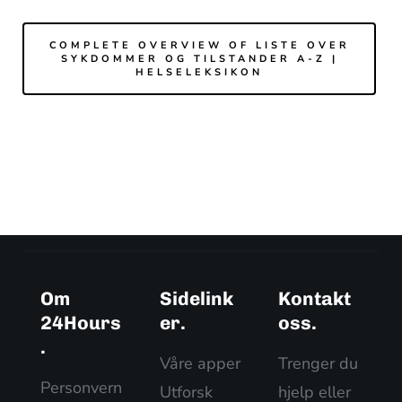
COMPLETE OVERVIEW OF LISTE OVER
SYKDOMMER OG TILSTANDER A-Z |
HELSELEKSIKON
Om
Sidelink
Kontakt
24Hours
er.
oss.
.
Våre apper
Trenger du
Personvern
Utforsk
hjelp eller