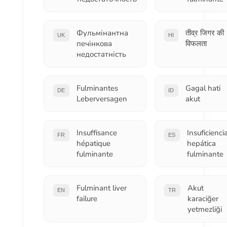
Фульмінантна
तीव्र जिगर की
UK
HI
печінкова
विफलता
недостатність
Fulminantes
Gagal hati
DE
ID
Leberversagen
akut
Insuffisance
Insuficienci
FR
ES
hépatique
hepática
fulminante
fulminante
Fulminant liver
Akut
EN
TR
failure
karaciğer
yetmezliği