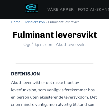
VÅRE APPER
FOTO AI-SKAN
Home
›
Helseleksikon
›
Fulminant leversvikt
Fulminant leversvikt
Også kjent som: Akutt leversvikt
DEFINISJON
Akutt leversvikt er det raske tapet av
leverfunksjon, som vanligvis forekommer hos
en person uten eksisterende leversykdom. Det
er en mindre vanlig, men alvorlig tilstand som