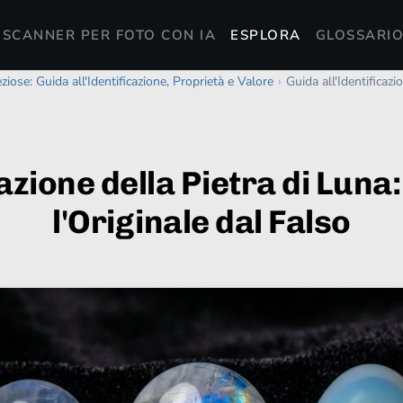
SCANNER PER FOTO CON IA
ESPLORA
GLOSSARIO
ziose: Guida all'Identificazione, Proprietà e Valore
›
Guida all'Identificaz
cazione della Pietra di Lun
l'Originale dal Falso