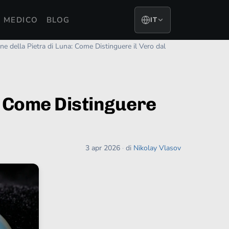
 MEDICO
BLOG
IT
ione della Pietra di Luna: Come Distinguere il Vero dal
a: Come Distinguere
3 apr 2026
·
di
Nikolay Vlasov