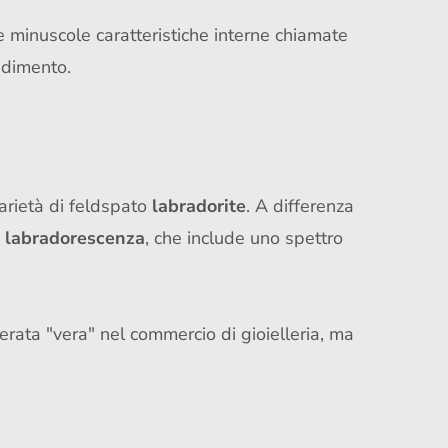
e minuscole caratteristiche interne chiamate
ndimento.
rietà di feldspato
labradorite
. A differenza
a
labradorescenza
, che include uno spettro
derata "vera" nel commercio di gioielleria, ma