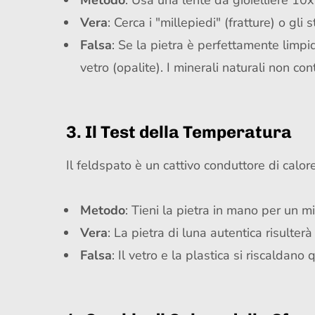
Metodo
: Usa una lente da gioielliere 10x
Vera
: Cerca i "millepiedi" (fratture) o gli 
Falsa
: Se la pietra è perfettamente limpi
vetro (opalite). I minerali naturali non c
3. Il Test della Temperatura
Il feldspato è un cattivo conduttore di calore
Metodo
: Tieni la pietra in mano per un m
Vera
: La pietra di luna autentica risulter
Falsa
: Il vetro e la plastica si riscalda