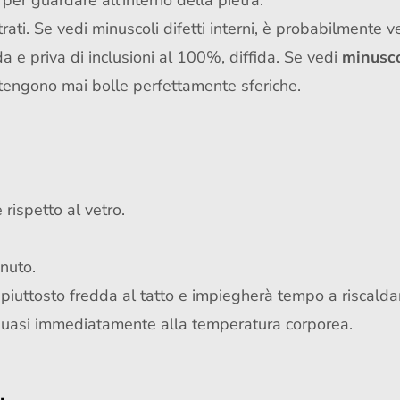
 per guardare all'interno della pietra.
strati. Se vedi minuscoli difetti interni, è probabilmente v
da e priva di inclusioni al 100%, diffida. Se vedi
minusco
ontengono mai bolle perfettamente sferiche.
 rispetto al vetro.
inuto.
à piuttosto fredda al tatto e impiegherà tempo a riscaldar
no quasi immediatamente alla temperatura corporea.