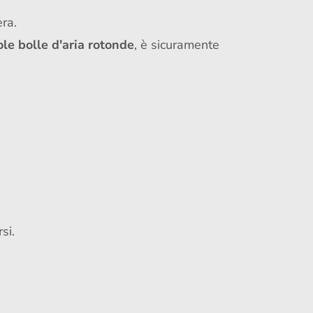
era.
le bolle d'aria rotonde
, è sicuramente
si.