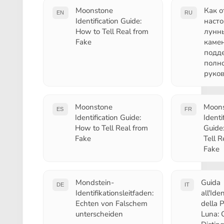
Moonstone
Как о
EN
RU
Identification Guide:
наст
How to Tell Real from
лунн
Fake
камен
подде
полн
руков
Moonstone
Moon
ES
FR
Identification Guide:
Identi
How to Tell Real from
Guide
Fake
Tell R
Fake
Mondstein-
Guida
DE
IT
Identifikationsleitfaden:
all'Ide
Echten von Falschem
della P
unterscheiden
Luna: