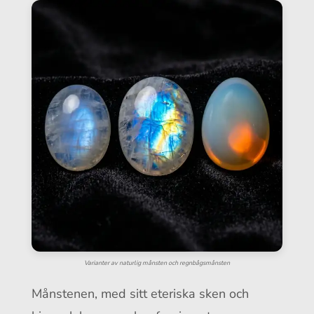
Varianter av naturlig månsten och regnbågsmånsten
Månstenen, med sitt eteriska sken och