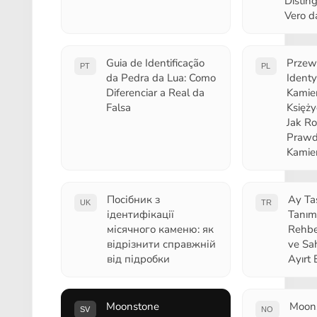
Disting
Vero d
Guia de Identificação
Przew
PT
PL
da Pedra da Lua: Como
Identy
Diferenciar a Real da
Kamie
Falsa
Księż
Jak R
Prawd
Kamie
Посібник з
Ay Ta
UK
TR
ідентифікації
Tanım
місячного каменю: як
Rehbe
відрізнити справжній
ve Sa
від підробки
Ayırt E
Moonstone
Moon
SV
NO