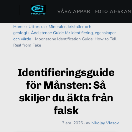
VÅRA APPAR
FOTO AI-SKA
Home
›
Utforska
›
Mineraler, kristaller och
geologi
›
Ädelstenar: Guide för identifiering, egenskaper
och värde
›
Moonstone Identification Guide: How to Tell
Real from Fake
Identifieringsguide
för Månsten: Så
skiljer du äkta från
falsk
3 apr. 2026
·
av
Nikolay Vlasov