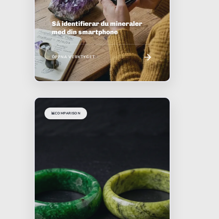
Så identifierar du mineraler
med din smartphone
ÖPPNA VERKTYGET
📊
COMPARISON