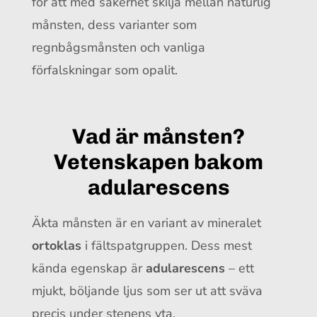
för att med säkerhet skilja mellan naturlig
månsten, dess varianter som
regnbågsmånsten och vanliga
förfalskningar som opalit.
Vad är månsten?
Vetenskapen bakom
adularescens
Äkta månsten är en variant av mineralet
ortoklas
i fältspatgruppen. Dess mest
kända egenskap är
adularescens
– ett
mjukt, böljande ljus som ser ut att sväva
precis under stenens yta.