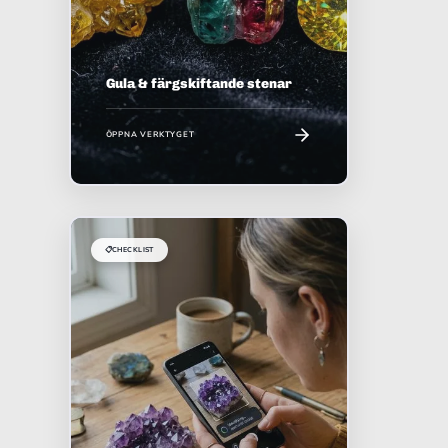
Gula & färgskiftande stenar
ÖPPNA VERKTYGET
📋
CHECKLIST