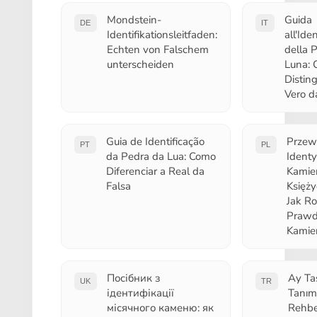
Mondstein-
Guida
DE
IT
Identifikationsleitfaden:
all'Ide
Echten von Falschem
della P
unterscheiden
Luna:
Disting
Vero d
Guia de Identificação
Przew
PT
PL
da Pedra da Lua: Como
Identy
Diferenciar a Real da
Kamie
Falsa
Księż
Jak R
Prawd
Kamie
Посібник з
Ay Ta
UK
TR
ідентифікації
Tanım
місячного каменю: як
Rehbe