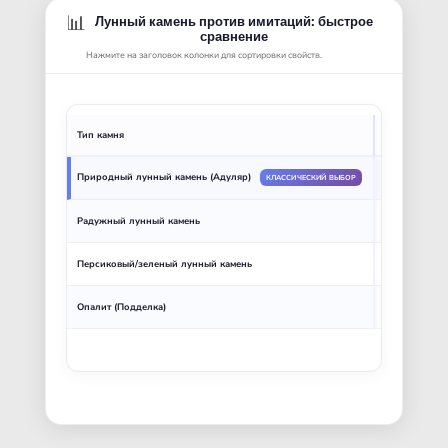
📊
Лунный камень против имитаций: быстрое
сравнение
Нажмите на заголовок колонки для сортировки свойств.
Тип камня
Состав
Природный лунный камень (Адуляр)
Ортоклаз (Пол
КЛАССИЧЕСКИЙ ВЫБОР
Радужный лунный камень
Лабрадорит (
Персиковый/зеленый лунный камень
Разновидности
Опалит (Подделка)
Искусственное