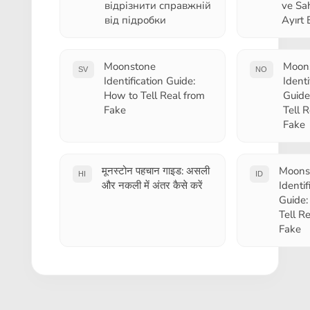
відрізнити справжній
ve Sa
від підробки
Ayırt E
Moonstone
Moon
SV
NO
Identification Guide:
Identi
How to Tell Real from
Guide
Fake
Tell 
Fake
मूनस्टोन पहचान गाइड: असली
Moons
HI
ID
और नकली में अंतर कैसे करें
Identif
Guide:
Tell R
Fake