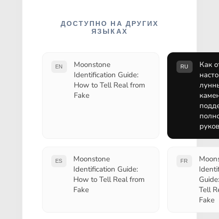
ДОСТУПНО НА ДРУГИХ
ЯЗЫКАХ
Moonstone
Как о
EN
RU
Identification Guide:
наст
How to Tell Real from
лунн
Fake
камен
подде
полн
руков
Moonstone
Moon
ES
FR
Identification Guide:
Identi
How to Tell Real from
Guide
Fake
Tell R
Fake