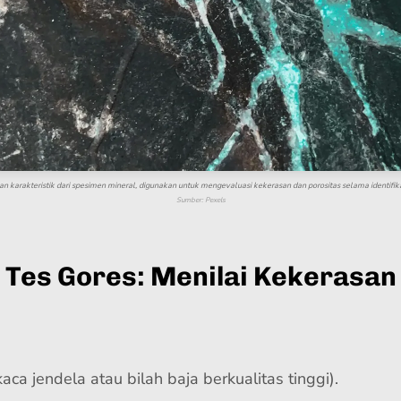
n karakteristik dari spesimen mineral, digunakan untuk mengevaluasi kekerasan dan porositas selama identifik
Sumber: Pexels
Tes Gores: Menilai Kekerasan
ca jendela atau bilah baja berkualitas tinggi).