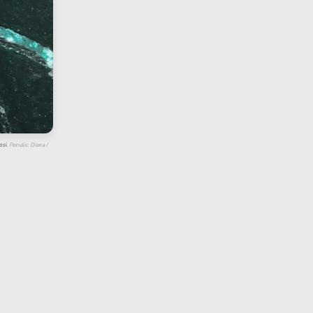
asi.
Penulis: Diana /