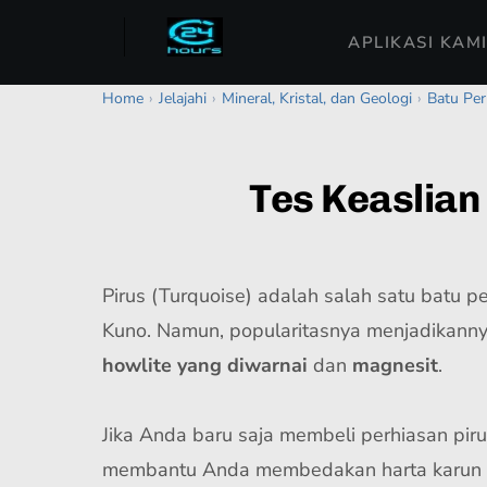
APLIKASI KAM
Home
›
Jelajahi
›
Mineral, Kristal, dan Geologi
›
Batu Perm
Tes Keaslian
Pirus (Turquoise) adalah salah satu batu p
Kuno. Namun, popularitasnya menjadikannya
howlite yang diwarnai
dan
magnesit
.
Jika Anda baru saja membeli perhiasan piru
membantu Anda membedakan harta karun ya