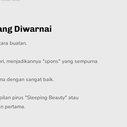
ey Demidov / Sumber:
ang Diwarnai
cara buatan.
pori, menjadikannya "spons" yang sempurna
rna dengan sangat baik.
pilan pirus "Sleeping Beauty" atau
an pertama.