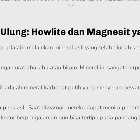
s asli dan manik-manik imitasi, menonjolkan perbedaan dalam saturasi warna dan tekstur matriks.
Penulis: Alex
Pexels
 Ulung: Howlite dan Magnesit y
u plastik; melainkan mineral asli yang telah diubah se
engan urat abu-abu atau hitam. Mineral ini sangat ber
sit adalah mineral karbonat putih yang menyerap pewa
a pirus asli. Saat diwarnai, mereka dapat meniru penam
lektor berpengalaman pun bisa tertipu pada pandang