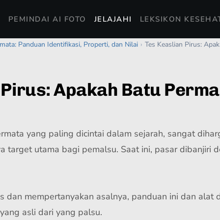
I
PEMINDAI AI FOTO
JELAJAHI
LEKSIKON KESEHA
ata: Panduan Identifikasi, Properti, dan Nilai
›
Tes Keaslian Pirus: Apa
 Pirus: Apakah Batu Perma
ermata yang paling dicintai dalam sejarah, sangat diha
 target utama bagi pemalsu. Saat ini, pasar dibanjir
s dan mempertanyakan asalnya, panduan ini dan alat di
ng asli dari yang palsu.