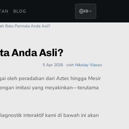
TAN
BLOG
ID
kah Batu Permata Anda Asli?
ta Anda Asli?
5 Apr 2026
·
oleh
Nikolay Vlasov
rgai oleh peradaban dari Aztec hingga Mesir
i dengan imitasi yang meyakinkan—terutama
agnostik interaktif kami di bawah ini akan