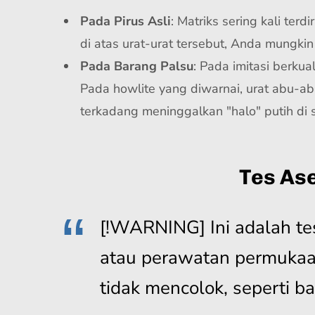
Pada Pirus Asli
: Matriks sering kali terd
di atas urat-urat tersebut, Anda mungki
Pada Barang Palsu
: Pada imitasi berkua
Pada howlite yang diwarnai, urat abu-
terkadang meninggalkan "halo" putih di se
Tes As
[!WARNING] Ini adalah te
atau perawatan permukaan
tidak mencolok, seperti ba