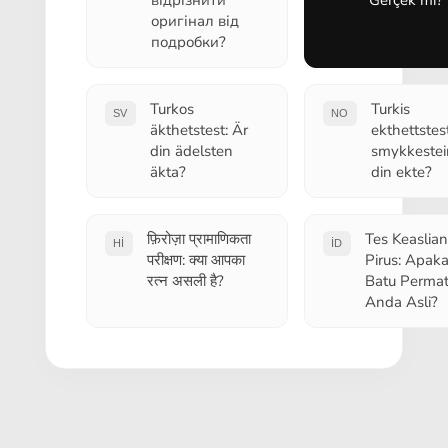
оригінал від
подробки?
Turkos
Turkis
SV
NO
äkthetstest: Är
ekthettstest
din ädelsten
smykkeste
äkta?
din ekte?
फ़िरोज़ा प्रामाणिकता
Tes Keaslian
HI
ID
परीक्षण: क्या आपका
Pirus: Apak
रत्न असली है?
Batu Perma
Anda Asli?