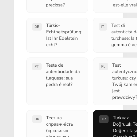
preciosa?
est-elle vrai
Türkis-
Test di
DE
IT
Echtheitsprüfung:
autenticità d
Ist Ihr Edelstein
turchese: la 
echt?
gemma è ver
Teste de
Test
PT
PL
autenticidade da
autentyczno
turquesa: sua
turkusu: czy
pedra é real?
Twój kamie
jest
prawdziwy
Тест на
Turkuaz
UK
TR
справжність
Doğruluk Te
бірюзи: як
Değerli Taşı
відрізнити
Gerçek mi?