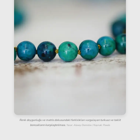
Renk doygunluğu ve matris dokusundaki farklılıkları vurgulayan turkuaz ve taklit
boncukların karşılaştırılması.
Yazar: Alexey Demidov / Kaynak: Pexels