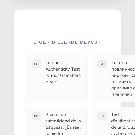
DIĞER DILLERDE MEVCUT
Turquoise
Тест на
EN
RU
Authenticity Test:
подлиннос
Is Your Gemstone
бирюзы: к
Real?
отличить
оригинал 
подделки?
Prueba de
Test
ES
FR
autenticidad de la
d'authentici
turquesa: ¿Es real
de la turquo
tu piedra
: votre pierr