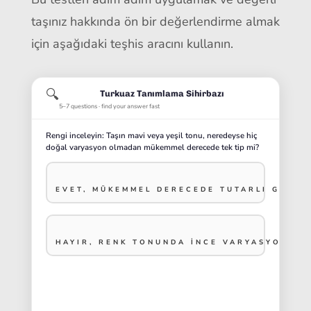
taşınız hakkında ön bir değerlendirme almak
için aşağıdaki teşhis aracını kullanın.
🔍
Turkuaz Tanımlama Sihirbazı
5–7 questions · find your answer fast
Rengi inceleyin: Taşın mavi veya yeşil tonu, neredeyse hiç
doğal varyasyon olmadan mükemmel derecede tek tip mi?
EVET, MÜKEMMEL DERECEDE TUTARLI GÖRÜ
HAYIR, RENK TONUNDA INCE VARYASYONLAR