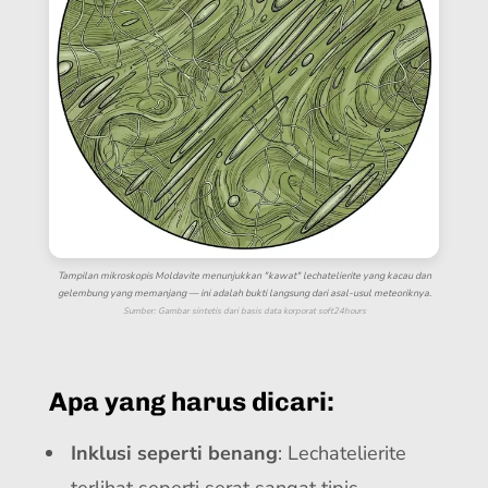
Tampilan mikroskopis Moldavite menunjukkan "kawat" lechatelierite yang kacau dan
gelembung yang memanjang — ini adalah bukti langsung dari asal-usul meteoriknya.
Sumber: Gambar sintetis dari basis data korporat soft24hours
Apa yang harus dicari:
Inklusi seperti benang
: Lechatelierite