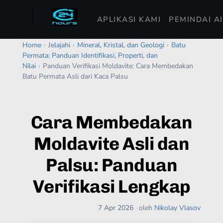
APLIKASI KAMI
PEMINDAI A
Home
›
Jelajahi
›
Mineral, Kristal, dan Geologi
›
Batu
Permata: Panduan Identifikasi, Properti, dan
Nilai
›
Panduan Verifikasi Moldavite: Cara Membedakan
Batu Permata Asli dari Kaca Palsu
Cara Membedakan
Moldavite Asli dan
Palsu: Panduan
Verifikasi Lengkap
7 Apr 2026
·
oleh
Nikolay Vlasov