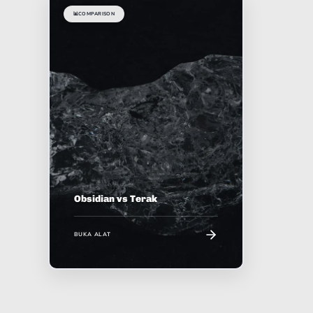
📊
COMPARISON
Obsidian vs Terak
BUKA ALAT