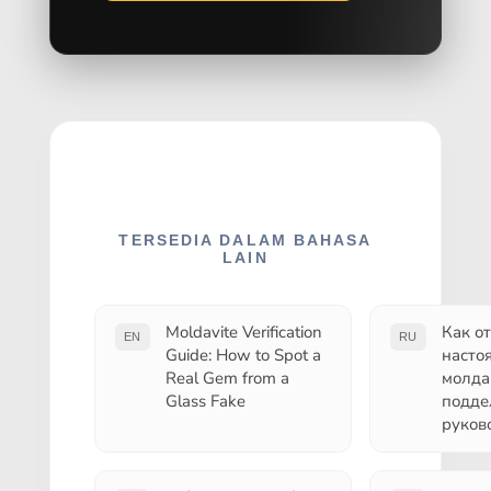
TERSEDIA DALAM BAHASA
LAIN
Moldavite Verification
Как о
EN
RU
Guide: How to Spot a
насто
Real Gem from a
молда
Glass Fake
подде
руков