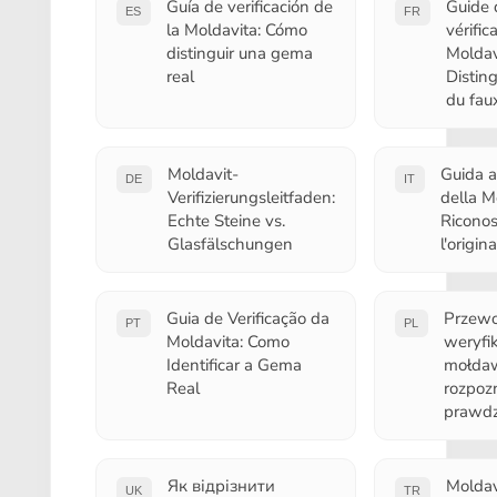
Guía de verificación de
Guide 
ES
FR
la Moldavita: Cómo
vérific
distinguir una gema
Moldav
real
Disting
du fau
Moldavit-
Guida al
DE
IT
Verifizierungsleitfaden:
della M
Echte Steine vs.
Riconos
Glasfälschungen
l'origin
Guia de Verificação da
Przewo
PT
PL
Moldavita: Como
weryfik
Identificar a Gema
mołdaw
Real
rozpoz
prawdz
Як відрізнити
Moldav
UK
TR