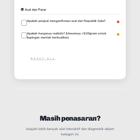
🌍 Asal dan Pasar
Apakah penjual mengonfirmasi asal dari Republik Ceko?
Apakah harganya realistis? (Umumnya >$10/gram untuk
kepingan mentah berkualitas)
RESET ALL
Masih penasaran?
Jelajahi lebih banyak alat interaktif dan diagnostik dalam
kategori ini.