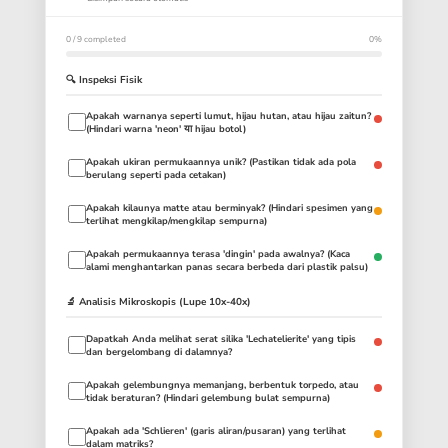
0 / 9 completed
0%
🔍 Inspeksi Fisik
Apakah warnanya seperti lumut, hijau hutan, atau hijau zaitun?
(Hindari warna 'neon' या hijau botol)
Apakah ukiran permukaannya unik? (Pastikan tidak ada pola
berulang seperti pada cetakan)
Apakah kilaunya matte atau berminyak? (Hindari spesimen yang
terlihat mengkilap/mengkilap sempurna)
Apakah permukaannya terasa 'dingin' pada awalnya? (Kaca
alami menghantarkan panas secara berbeda dari plastik palsu)
🔬 Analisis Mikroskopis (Lupe 10x-40x)
Dapatkah Anda melihat serat silika 'Lechatelierite' yang tipis
dan bergelombang di dalamnya?
Apakah gelembungnya memanjang, berbentuk torpedo, atau
tidak beraturan? (Hindari gelembung bulat sempurna)
Apakah ada 'Schlieren' (garis aliran/pusaran) yang terlihat
dalam matriks?