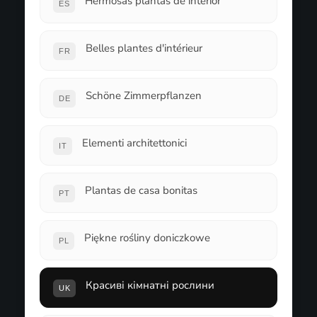
Hermosas plantas de interior
ES
Belles plantes d'intérieur
FR
Schöne Zimmerpflanzen
DE
Elementi architettonici
IT
Plantas de casa bonitas
PT
Piękne rośliny doniczkowe
PL
Красиві кімнатні рослини
UK