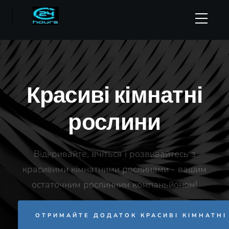
Красиві кімнатні
рослини
Відкривайте, вчіться і розвивайтесь з
красивими кімнатними рослинами - вашим
остаточним рослинним компаньйоном!
ОТРИМАЙТЕ ДОДАТОК КРАСИВІ КІМНАТНІ