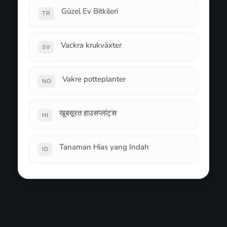
Güzel Ev Bitkileri
TR
Vackra krukväxter
SV
Vakre potteplanter
NO
खूबसूरत हाउसप्लांट्स
HI
Tanaman Hias yang Indah
ID