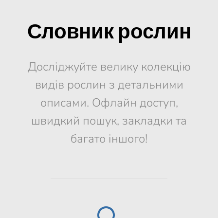
Словник рослин
Досліджуйте велику колекцію
видів рослин з детальними
описами. Офлайн доступ,
швидкий пошук, закладки та
багато іншого!