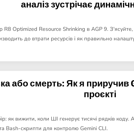
аналіз зустрічає динаміч
.
р R8 Optimized Resource Shrinking в AGP 9. З'ясуйт
призводить до втрати ресурсів і як правильно налашт
ка або смерть: Як я приручив G
проєкті
р: як вижити, коли ШІ генерує тисячі рядків коду. Ар
 та Bash-скрипти для контролю Gemini CLI.