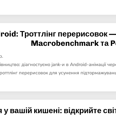
roid: Троттлінг перерисовок —
Macrobenchmark та P
р.
вництво: діагностуємо jank-и в Android-анімації чер
троттлінг перерисовок для усунення підтормажувань
 у вашій кишені: відкрийте св