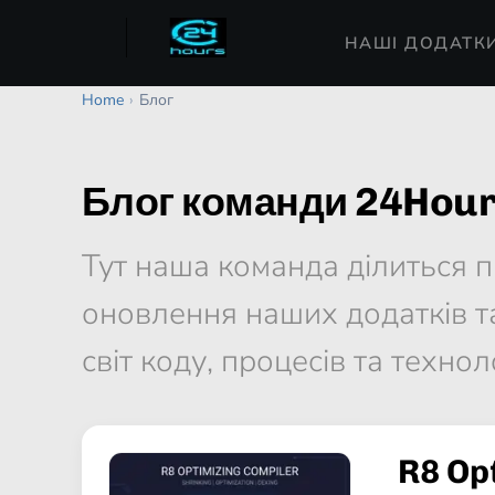
НАШІ ДОДАТК
Home
›
Блог
Блог команди 24Hou
Тут наша команда ділиться п
оновлення наших додатків т
світ коду, процесів та технол
R8 Op