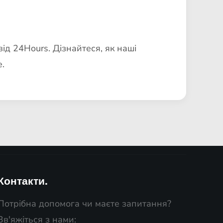
ід 24Hours. Дізнайтеся, як наші
.
Контакти.
Потрібна допомога чи маєте запитання?
Зв'яжіться з нами: