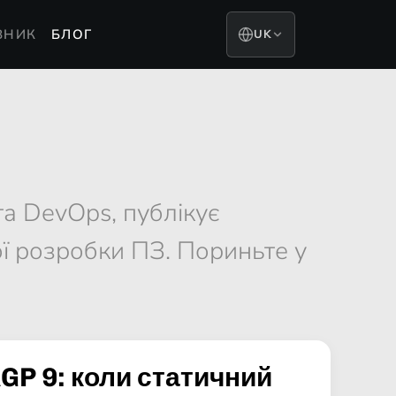
ВНИК
БЛОГ
UK
та DevOps, публікує
ї розробки ПЗ. Пориньте у
AGP 9: коли статичний