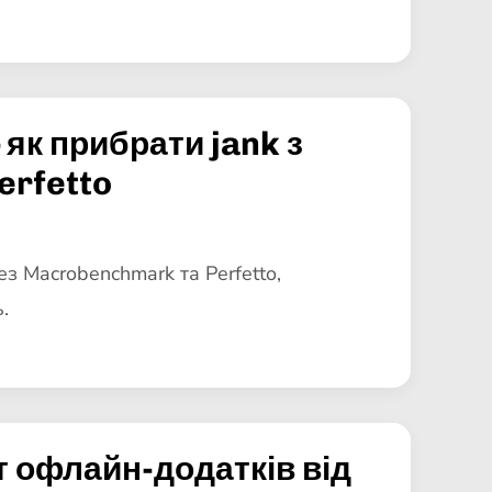
 як прибрати jank з
erfetto
ез Macrobenchmark та Perfetto,
.
іт офлайн-додатків від