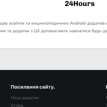
24Hours
.
кцію освітніх та енциклопедичних Android-додатків в
ки та додатки з ШІ допомагають навчатися будь-де
Посилання сайту.
Наші додатки
Огляд