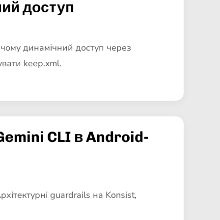
ний доступ
е, чому динамічний доступ через
увати keep.xml.
emini CLI в Android-
хітектурні guardrails на Konsist,