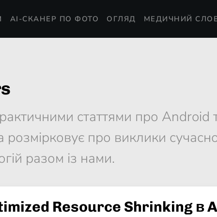
И
AI-СКАНЕР ПО ФОТО
ОГЛЯД
МЕДИЧНИЙ СЛО
rs
рактичними статтями про Android 
а розмірковує про виклики сучасно
огій разом із нами.
timized Resource Shrinking в 