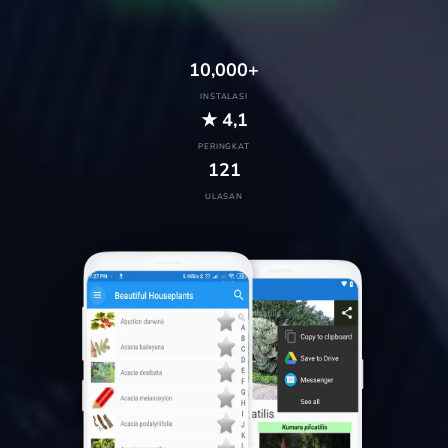
10,000+
INSTALASI
★ 4,1
PERINGKAT
121
ULASAN