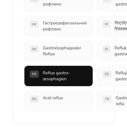
рефлюкс
gastr
Гастроезофагеальний
गैस्ट्र
UK
HI
рефлюкс
रिफ्लक्स
Gastroösophagealer
Refluk
DE
ID
Reflux
gastro
Reflux gastro-
Refluj
FR
ES
œsophagien
gastr
Acid reflux
Gastr
EN
TR
reflü