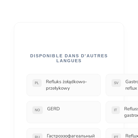
DISPONIBLE DANS D'AUTRES
LANGUES
Refluks żołądkowo-
Gastr
PL
SV
przełykowy
reflux
GERD
Reflus
NO
IT
gastro
Гастроэзофагеальный
Reflu
RU
PT