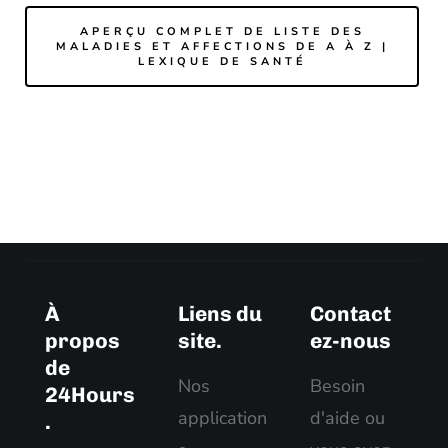
APERÇU COMPLET DE LISTE DES
MALADIES ET AFFECTIONS DE A À Z |
LEXIQUE DE SANTÉ
À
Liens du
Contact
propos
site.
ez-nous
de
Nos
Besoin
24Hours
application
d'aide ou
.