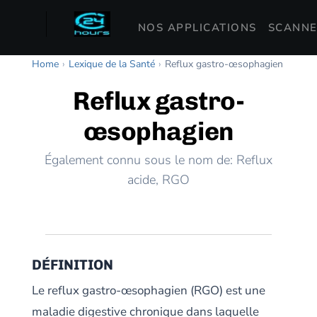
NOS APPLICATIONS
SCANNE
Home
›
Lexique de la Santé
›
Reflux gastro-œsophagien
Reflux gastro-
œsophagien
Également connu sous le nom de: Reflux
acide, RGO
DÉFINITION
Le reflux gastro-œsophagien (RGO) est une
maladie digestive chronique dans laquelle