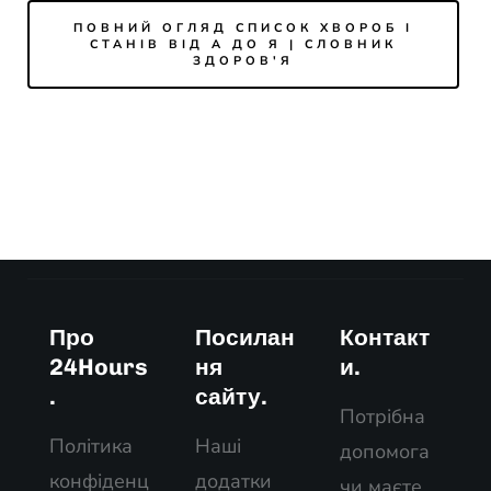
ПОВНИЙ ОГЛЯД СПИСОК ХВОРОБ І
СТАНІВ ВІД А ДО Я | СЛОВНИК
ЗДОРОВ'Я
Про
Посилан
Контакт
24Hours
ня
и.
.
сайту.
Потрібна
Політика
Наші
допомога
конфіденц
додатки
чи маєте