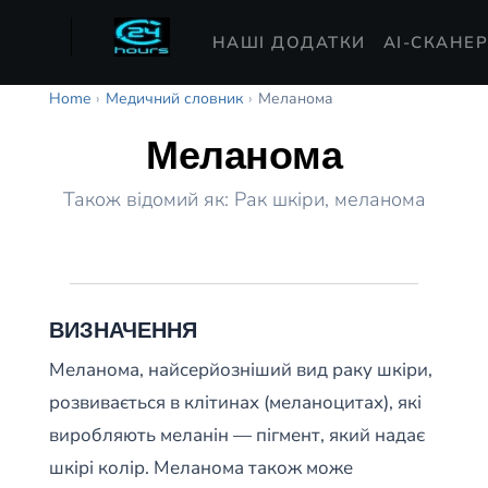
НАШІ ДОДАТКИ
AI-СКАНЕ
Home
›
Медичний словник
›
Меланома
Меланома
Також відомий як: Рак шкіри, меланома
ВИЗНАЧЕННЯ
Меланома, найсерйозніший вид раку шкіри,
розвивається в клітинах (меланоцитах), які
виробляють меланін — пігмент, який надає
шкірі колір. Меланома також може