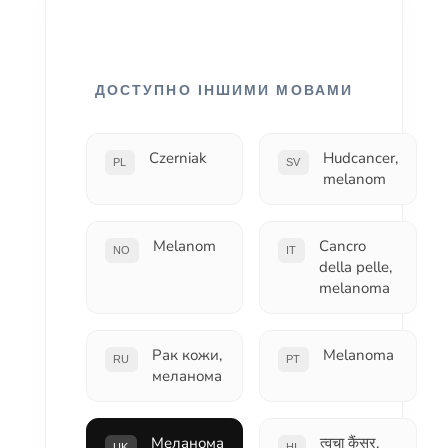
ДОСТУПНО ІНШИМИ МОВАМИ
Czerniak
Hudcancer,
PL
SV
melanom
Melanom
Cancro
NO
IT
della pelle,
melanoma
Рак кожи,
Melanoma
RU
PT
меланома
Меланома
त्वचा कैंसर,
UK
HI