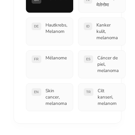
मेलेनोमा
Hautkrebs,
Kanker
DE
ID
Melanom
kulit,
melanoma
Mélanome
Cáncer de
FR
ES
piel,
melanoma
Skin
Cilt
EN
TR
cancer,
kanseri,
melanoma
melanom