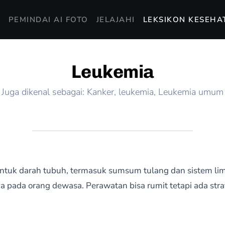
I
PEMINDAI AI FOTO
JELAJAHI
LEKSIKON KESEHA
Leukemia
Juga dikenal sebagai: Kanker, leukemia, Leukemia umum
tuk darah tubuh, termasuk sumsum tulang dan sistem limf
 pada orang dewasa. Perawatan bisa rumit tetapi ada strat