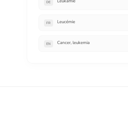
Leukämie
DE
Leucémie
FR
Cancer, leukemia
EN