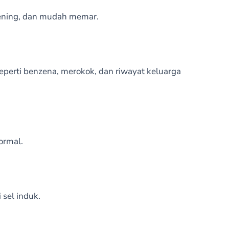
bening, dan mudah memar.
eperti benzena, merokok, dan riwayat keluarga
ormal.
 sel induk.