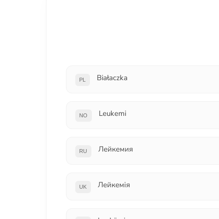
Białaczka
PL
Leukemi
NO
Лейкемия
RU
Лейкемія
UK