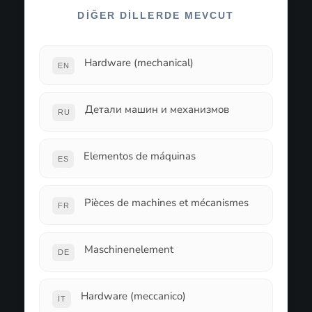
DIĞER DILLERDE MEVCUT
Hardware (mechanical)
EN
Детали машин и механизмов
RU
Elementos de máquinas
ES
Pièces de machines et mécanismes
FR
Maschinenelement
DE
Hardware (meccanico)
IT