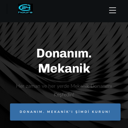
Donanım.
Mekanik
Her zaman ve her yerde Mekanik Donanımı
Keşfedin!
DONANIM. MEKANIK'I ŞIMDI KURUN!