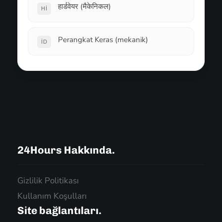
हार्डवेयर (मैकेनिकल)
HI
Perangkat Keras (mekanik)
ID
24Hours Hakkında.
Gizlilik Politikası
Kullanım Koşulları
Site bağlantıları.