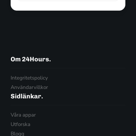
Om 24Hours.
Integritetspolicy
Användarvillkor
Sidlänkar.
Våra appar
Utforska
Blogg