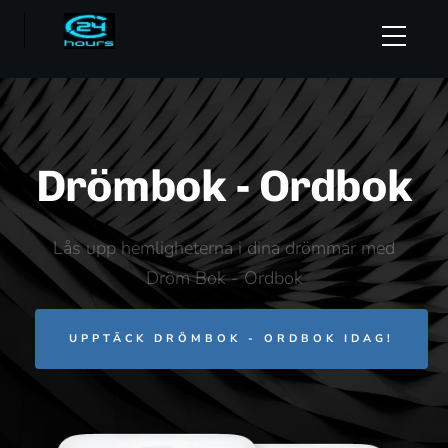
Drömbok - Ordbok
Lås upp hemligheterna i dina drömmar med
Dröm Bok - Ordbok
UPPTÄCK DRÖMBOK - ORDBOK IDAG!