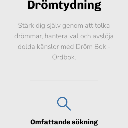
Drömtydning
Stärk dig själv genom att tolka
drömmar, hantera val och avslöja
dolda känslor med Dröm Bok -
Ordbok.
Omfattande sökning