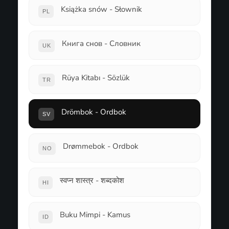
Książka snów - Słownik
PL
Книга снов - Словник
UK
Rüya Kitabı - Sözlük
TR
Drömbok - Ordbok
SV
Drømmebok - Ordbok
NO
स्वप्न शास्त्र - शब्दकोश
HI
Buku Mimpi - Kamus
ID