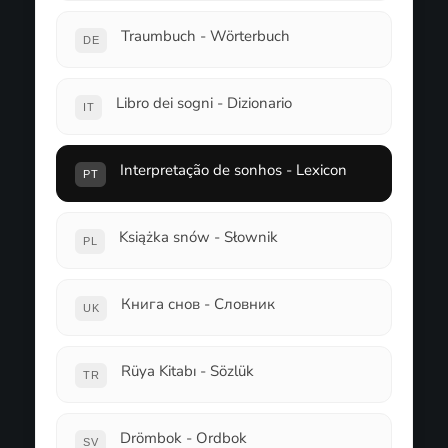
Traumbuch - Wörterbuch
DE
Libro dei sogni - Dizionario
IT
Interpretação de sonhos - Lexicon
PT
Książka snów - Słownik
PL
Книга снов - Словник
UK
Rüya Kitabı - Sözlük
TR
Drömbok - Ordbok
SV