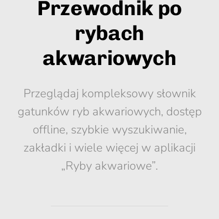
Przewodnik po
rybach
akwariowych
Przeglądaj kompleksowy słownik
gatunków ryb akwariowych, dostęp
offline, szybkie wyszukiwanie,
zakładki i wiele więcej w aplikacji
„Ryby akwariowe”.