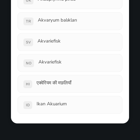
UK
Akvaryum balıkları
TR
Akvariefisk
SV
Akvariefisk
NO
एक्वेरियम की मछलियाँ
HI
Ikan Akuarium
ID