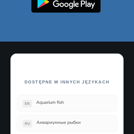
DOSTĘPNE W INNYCH JĘZYKACH
Aquarium fish
EN
Аквариумные рыбки
RU