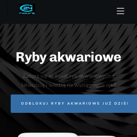
Ryby akwariowe
Zanurz się w świat ryb akwariowych z
łatwością i wiedzą na wyciągnięcie ręki!
ODBLOKUJ RYBY AKWARIOWE JUŻ DZIŚ!