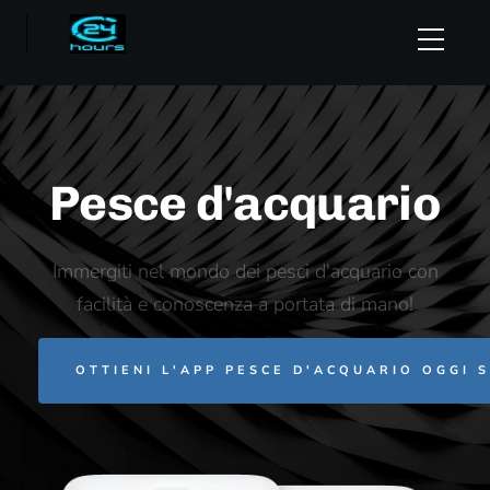
Pesce d'acquario
Immergiti nel mondo dei pesci d'acquario con
facilità e conoscenza a portata di mano!
OTTIENI L'APP PESCE D'ACQUARIO OGGI 