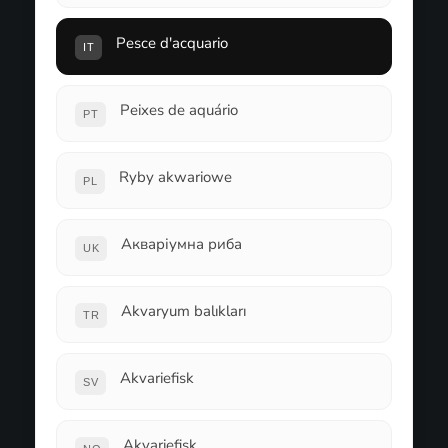
Pesce d'acquario
IT
Peixes de aquário
PT
Ryby akwariowe
PL
Акваріумна риба
UK
Akvaryum balıkları
TR
Akvariefisk
SV
Akvariefisk