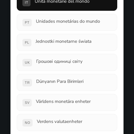
Unità monetarie del mondo
IT
Unidades monetárias do mundo
PT
Jednostki monetarne świata
PL
Грошові одиниці світу
UK
Dünyanın Para Birimleri
TR
Världens monetära enheter
SV
Verdens valutaenheter
NO