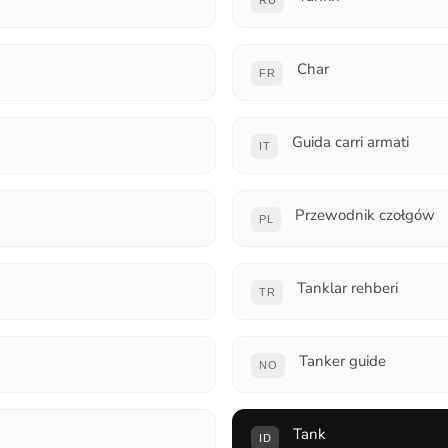
RU
Char
FR
Guida carri armati
IT
Przewodnik czołgów
PL
Tanklar rehberi
TR
Tanker guide
NO
Tank
ID