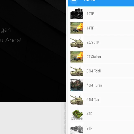
ngan
ku Anda!