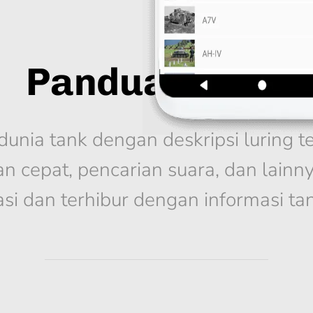
Panduan Tank
 dunia tank dengan deskripsi luring te
an cepat, pencarian suara, dan lainny
asi dan terhibur dengan informasi tan