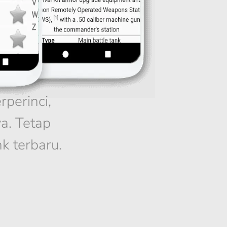
rperinci,
a. Tetap
k terbaru.