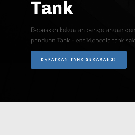
Tank
Bebaskan kekuatan pengetahuan de
panduan Tank - ensiklopedia tank sa
DAPATKAN TANK SEKARANG!