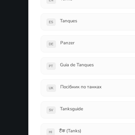
EN
Tanques
ES
Panzer
DE
Guia de Tanques
PT
Посібник по танках
UK
Tanksguide
SV
टैंक (Tanks)
HI