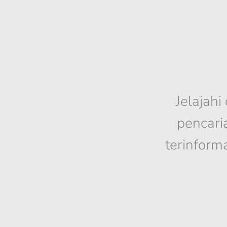
Jelajahi
pencari
terinform