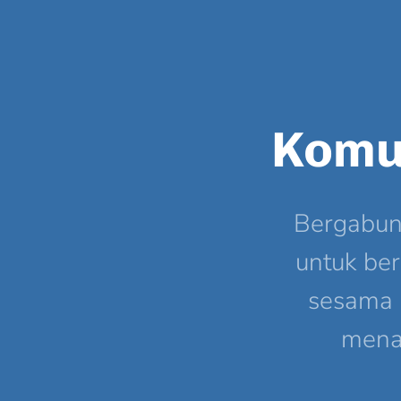
Komu
Bergabun
untuk be
sesama 
menar