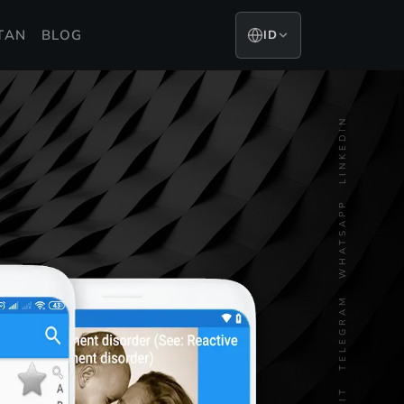
TAN
BLOG
ID
LINKEDIN
WHATSAPP
TELEGRAM