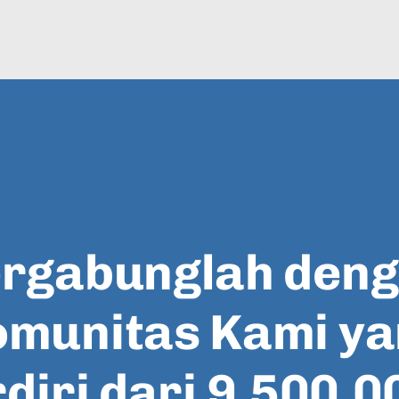
rgabunglah den
omunitas Kami ya
diri dari 9.500.