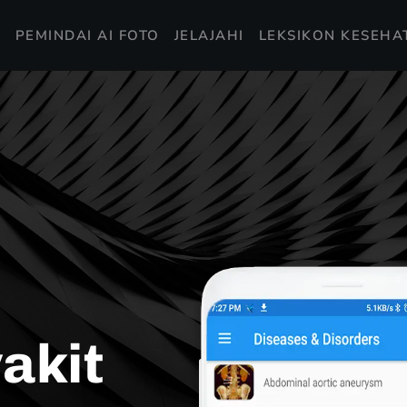
I
PEMINDAI AI FOTO
JELAJAHI
LEKSIKON KESEHA
akit