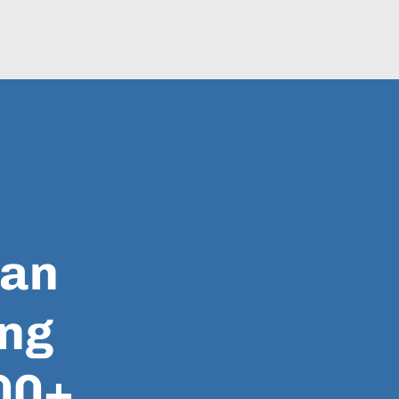
gan
ng
000+