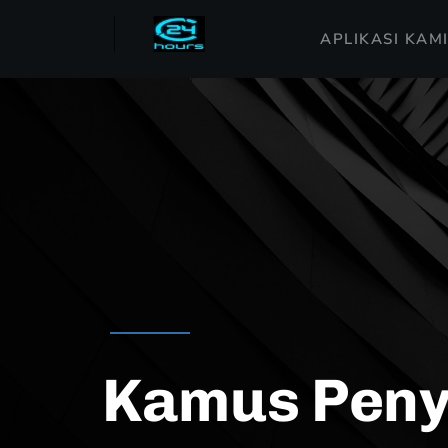
APLIKASI KAM
Kamus Peny