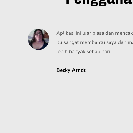
a
Aplikasi ini luar biasa dan menca
ih.
itu sangat membantu saya dan 
lebih banyak setiap hari.
Becky Arndt