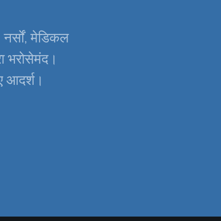
, नर्सों, मेडिकल
ारा भरोसेमंद।
िए आदर्श।