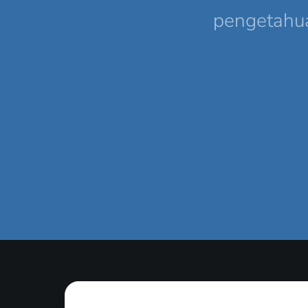
pengetahua