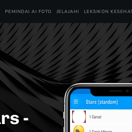
I
PEMINDAI AI FOTO
JELAJAHI
LEKSIKON KESEHA
rs -