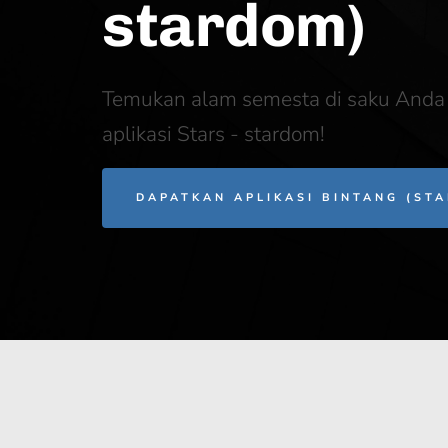
stardom)
Temukan alam semesta di saku Anda
aplikasi Stars - stardom!
DAPATKAN APLIKASI BINTANG (STA