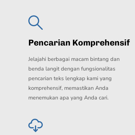
Pencarian Komprehensif
Jelajahi berbagai macam bintang dan
benda langit dengan fungsionalitas
pencarian teks lengkap kami yang
komprehensif, memastikan Anda
menemukan apa yang Anda cari.