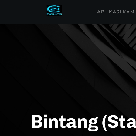
APLIKASI KAM
Bintang (Sta