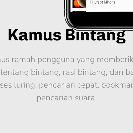
Kamus Bintang
mus ramah pengguna yang memberik
 tentang bintang, rasi bintang, dan b
ses luring, pencarian cepat, bookmark
pencarian suara.