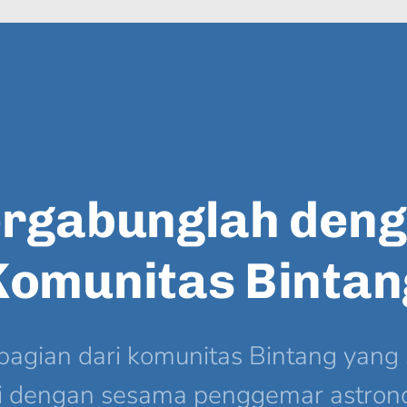
rgabunglah den
Komunitas Bintan
bagian dari komunitas Bintang yang
si dengan sesama penggemar astrono