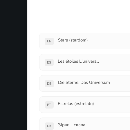
Stars (stardom)
EN
Les étoiles L'univers...
ES
Die Sterne. Das Universum
DE
Estrelas (estrelato)
PT
Зірки - слава
UK