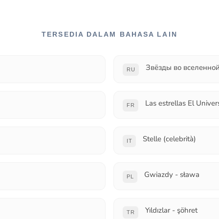
TERSEDIA DALAM BAHASA LAIN
Звёзды во вселенно
RU
Las estrellas El Univer
FR
Stelle (celebrità)
IT
Gwiazdy - sława
PL
Yıldızlar - şöhret
TR