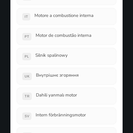
Motore a combustione interna
IT
Motor de combustão interna
PT
Silnik spalinowy
PL
Внутрішнє згоряння
UK
Dahili yanmalı motor
TR
Intern förbränningsmotor
SV