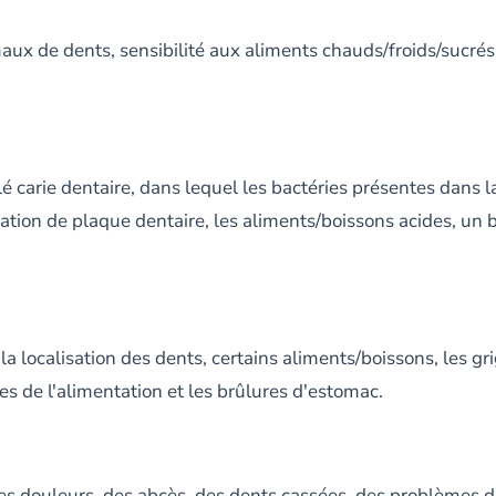
ux de dents, sensibilité aux aliments chauds/froids/sucrés, 
é carie dentaire, dans lequel les bactéries présentes dans 
rmation de plaque dentaire, les aliments/boissons acides, u
a localisation des dents, certains aliments/boissons, les gr
s de l'alimentation et les brûlures d'estomac.
des douleurs, des abcès, des dents cassées, des problèmes 