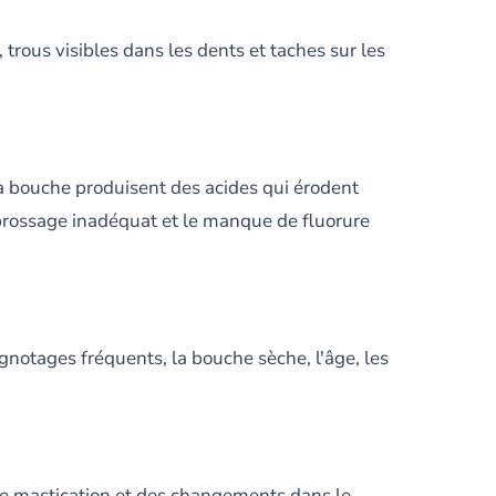
trous visibles dans les dents et taches sur les
la bouche produisent des acides qui érodent
n brossage inadéquat et le manque de fluorure
ignotages fréquents, la bouche sèche, l'âge, les
de mastication et des changements dans le