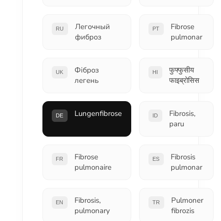
Легочный
Fibrose
RU
PT
фиброз
pulmonar
Фіброз
फुफ्फुसीय
UK
HI
легень
फाइब्रोसिस
Lungenfibrose
Fibrosis,
DE
ID
paru
Fibrose
Fibrosis
FR
ES
pulmonaire
pulmonar
Fibrosis,
Pulmoner
EN
TR
pulmonary
fibrozis