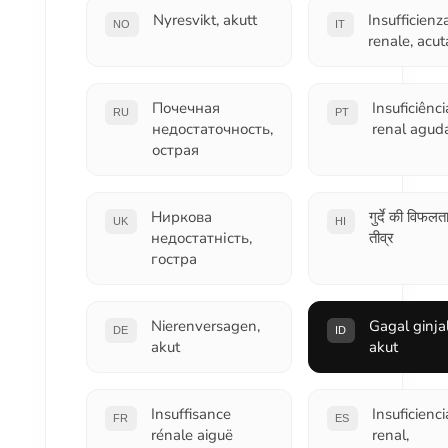
Nyresvikt, akutt
Insufficienz
NO
IT
renale, acut
Почечная
Insuficiênci
RU
PT
недостаточность,
renal agud
острая
Ниркова
गुर्दे की विफलता
UK
HI
недостатність,
तीव्र
гостра
Nierenversagen,
Gagal ginjal
DE
ID
akut
akut
Insuffisance
Insuficienci
FR
ES
rénale aiguë
renal,