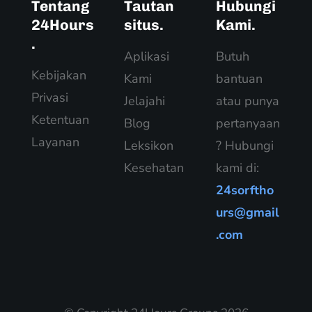
Tentang
Tautan
Hubungi
24Hours
situs.
Kami.
.
Aplikasi
Butuh
Kebijakan
Kami
bantuan
Privasi
Jelajahi
atau punya
Ketentuan
Blog
pertanyaan
Layanan
Leksikon
? Hubungi
Kesehatan
kami di:
24sorftho
urs@gmail
.com