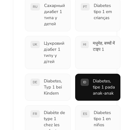
Сахарный
Diabetes
RU
PT
диабет 1
tipo 1 em
типа у
crianças
детей
Цукровий
मधुमेह, बच्चों में
UK
HI
діабет 1
टाइप 1
типу у
дітей
Diabetes,
Diabetes,
DE
ID
Typ 1 bei
tipe 1 pada
Kindern
anak-anak
Diabète de
Diabetes
FR
ES
type 1
tipo 1 en
chez les
niños