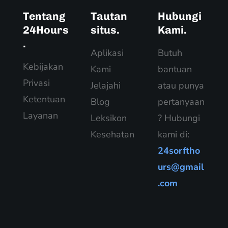
Tentang
Tautan
Hubungi
24Hours
situs.
Kami.
.
Aplikasi
Butuh
Kebijakan
Kami
bantuan
Privasi
Jelajahi
atau punya
Ketentuan
Blog
pertanyaan
Layanan
Leksikon
? Hubungi
Kesehatan
kami di:
24sorftho
urs@gmail
.com