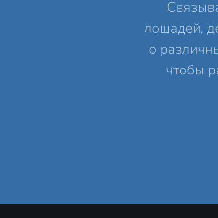
Связыв
лошадей, д
о различн
чтобы р