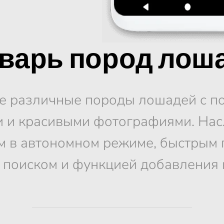
варь пород лош
е различные породы лошадей с 
 и красивыми фотографиями. На
м в автономном режиме, быстрым 
 поиском и функцией добавления в