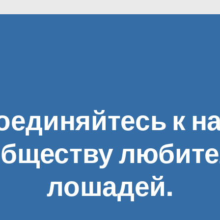
оединяйтесь к н
бществу любит
лошадей.