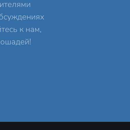
ителями
обсуждениях
есь к нам,
лошадей!