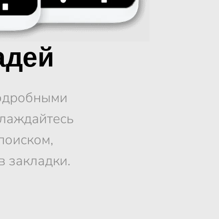
адей
подробными
слаждайтесь
поиском,
 закладки.