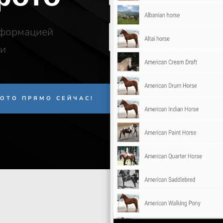
нформацией
ми
ОТО ПРЯМО СЕЙЧАС!