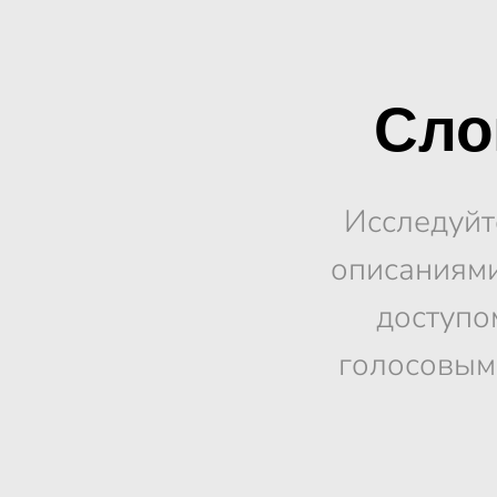
Сло
Исследуйт
описаниями
доступо
голосовым