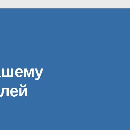
ашему
елей