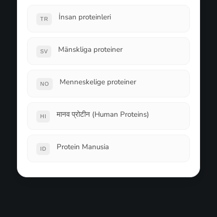
İnsan proteinleri
TR
Mänskliga proteiner
SV
Menneskelige proteiner
NO
मानव प्रोटीन (Human Proteins)
HI
Protein Manusia
ID