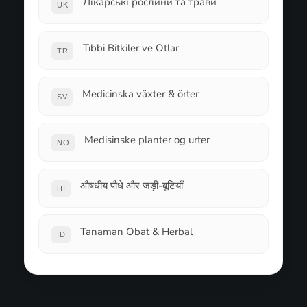
Лікарські рослини та трави
UK
Tıbbi Bitkiler ve Otlar
TR
Medicinska växter & örter
SV
Medisinske planter og urter
NO
औषधीय पौधे और जड़ी-बूटियाँ
HI
Tanaman Obat & Herbal
ID