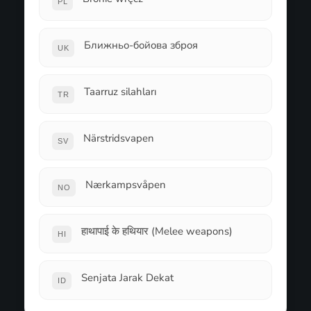
PL
Ближньо-бойова зброя
UK
Taarruz silahları
TR
Närstridsvapen
SV
Nærkampsvåpen
NO
हाथापाई के हथियार (Melee weapons)
HI
Senjata Jarak Dekat
ID