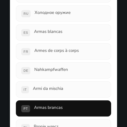
Холодное оружие
RU
Armas blancas
ES
Armes de corps à corps
FR
Nahkampfwaffen
DE
Armi da mischia
IT
Armas brancas
PT
Bronie wręcz