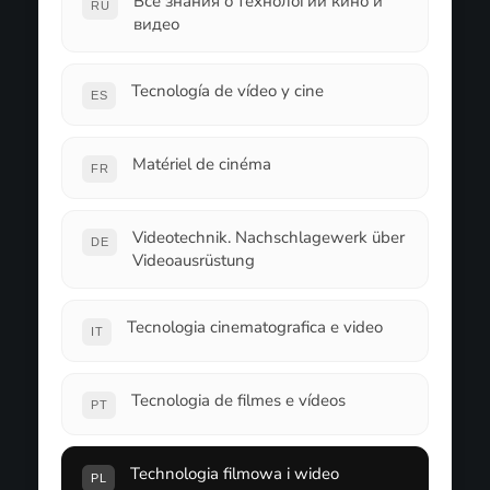
Все знания о технологии кино и
RU
видео
Tecnología de vídeo y cine
ES
Matériel de cinéma
FR
Videotechnik. Nachschlagewerk über
DE
Videoausrüstung
Tecnologia cinematografica e video
IT
Tecnologia de filmes e vídeos
PT
Technologia filmowa i wideo
PL