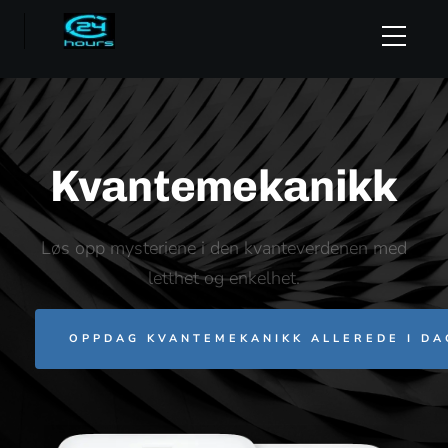
Kvantemekanikk
Løs opp mysteriene i den kvanteverdenen med
letthet og enkelhet.
OPPDAG KVANTEMEKANIKK ALLEREDE I DA