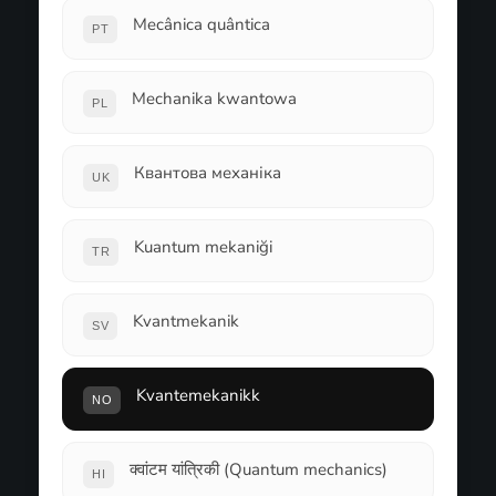
Mecânica quântica
PT
Mechanika kwantowa
PL
Квантова механіка
UK
Kuantum mekaniği
TR
Kvantmekanik
SV
Kvantemekanikk
NO
क्वांटम यांत्रिकी (Quantum mechanics)
HI