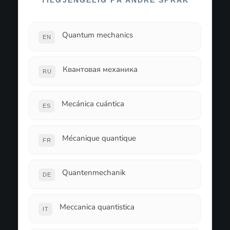
TILGJENGELIG PÅ ANDRE SPRÅK
Quantum mechanics
EN
Квантовая механика
RU
Mecánica cuántica
ES
Mécanique quantique
FR
Quantenmechanik
DE
Meccanica quantistica
IT