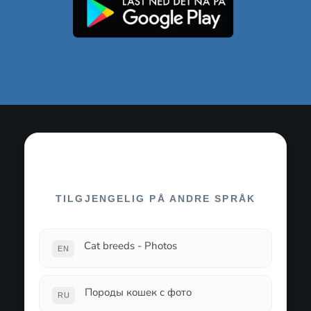
TILGJENGELIG PÅ ANDRE SPRÅK
Cat breeds - Photos
EN
Породы кошек с фото
RU