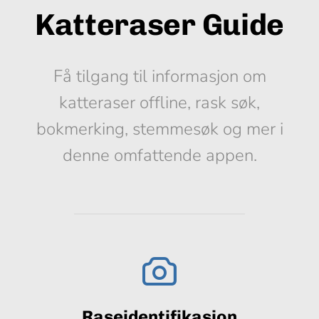
Katteraser Guide
Få tilgang til informasjon om
katteraser offline, rask søk,
bokmerking, stemmesøk og mer i
denne omfattende appen.
Raseidentifikasjon