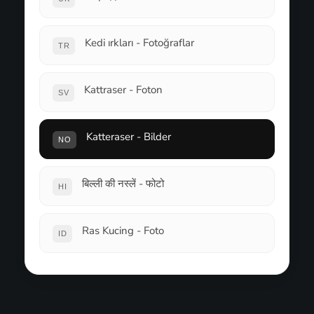
Kedi ırkları - Fotoğraflar
TR
Kattraser - Foton
SV
Katteraser - Bilder
NO
बिल्ली की नस्लें - फोटो
HI
Ras Kucing - Foto
ID