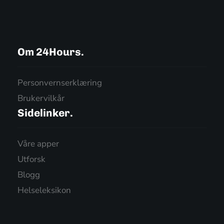
Om 24Hours.
Personvernserklæring
Brukervilkår
Sidelinker.
Våre apper
Utforsk
Blogg
Helseleksikon