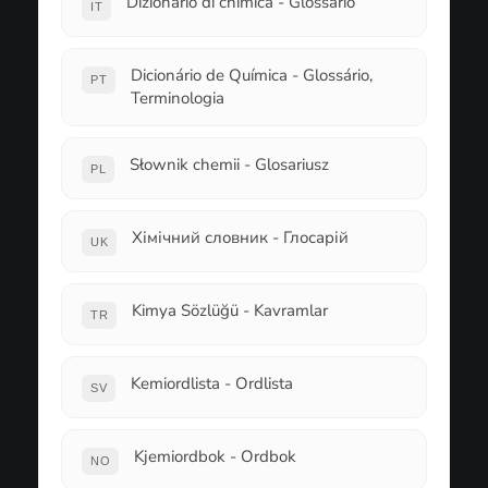
Dizionario di chimica - Glossario
IT
Dicionário de Química - Glossário,
PT
Terminologia
Słownik chemii - Glosariusz
PL
Хімічний словник - Глосарій
UK
Kimya Sözlüğü - Kavramlar
TR
Kemiordlista - Ordlista
SV
Kjemiordbok - Ordbok
NO