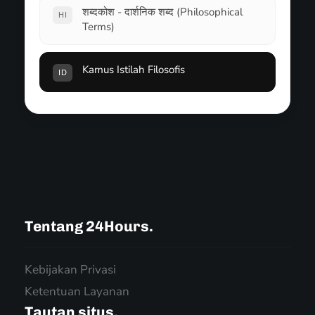
शब्दकोश - दार्शनिक शब्द (Philosophical
HI
Terms)
Kamus Istilah Filosofis
ID
Tentang 24Hours.
Kebijakan Privasi
Ketentuan Layanan
Tautan situs.