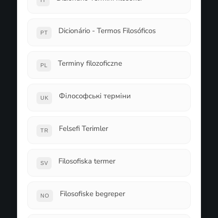
IT
Dicionário - Termos Filosóficos
PT
Terminy filozoficzne
PL
Філософські терміни
UK
Felsefi Terimler
TR
Filosofiska termer
SV
Filosofiske begreper
NO