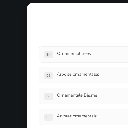
Ornamental trees
EN
Árboles ornamentales
ES
Ornamentale Bäume
DE
Árvores ornamentais
PT