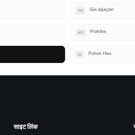
Süs ağaçları
TR
Prakttre
NO
Pohon Hias
ID
साइट लिंक