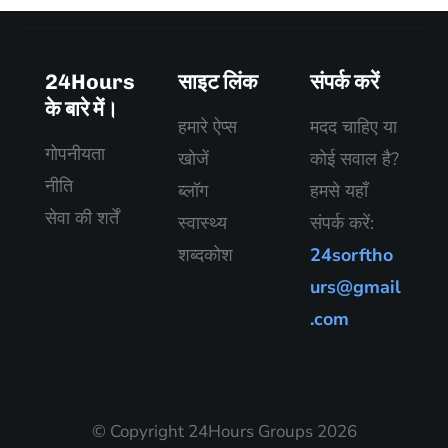
24Hours
साइट लिंक
संपर्क करें
के बारे में।
हमारे ऐप्स
मदद चाहिए या
गोपनीयता
खोजें
कोई सवाल है?
नीति
ब्लॉग
हमसे यहाँ
सेवा की शर्तें
स्वास्थ्य
संपर्क करें:
शब्दकोश
24sorftho
urs@gmail
.com
© Copyright 24Hours Groups 2026