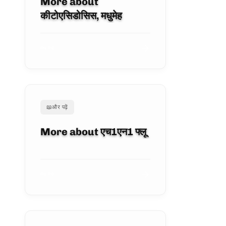
More about
कीटोएसिडोसिस, मधुमेह
लेख देखें
📖
और पढ़ें
More about एच1एन1 फ्लू
लेख देखें