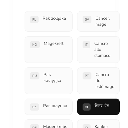
Rak żołądka
Cancer,
PL
SV
mage
Magekreft
Cancro
NO
IT
allo
stomaco
Рак
Cancro
RU
PT
желудка
do
estômago
Рак шлунка
कैंसर, पेट
UK
HI
Magenkrebs
Kanker
DE
ID