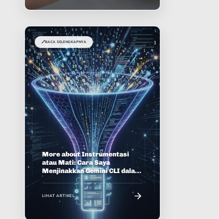
🔗
BACA SELENGKAPNYA
More about Instrumentasi
atau Mati: Cara Saya
Menjinakkan Gemini CLI dalam
Proyek Android
LIHAT ARTIKEL