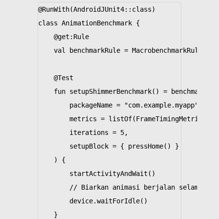
@RunWith
(
AndroidJUnit4
::
class
)
class
AnimationBenchmark
{
@get
:
Rule
val
benchmarkRule
=
MacrobenchmarkRule
()
@Test
fun
setupShimmerBenchmark
()
=
benchmarkRul
packageName
=
"com.example.myapp"
,
metrics
=
listOf
(
FrameTimingMetric
()),
iterations
=
5
,
setupBlock
=
{
pressHome
()
}
)
{
startActivityAndWait
()
// Biarkan animasi berjalan selama beb
device
.
waitForIdle
()
}