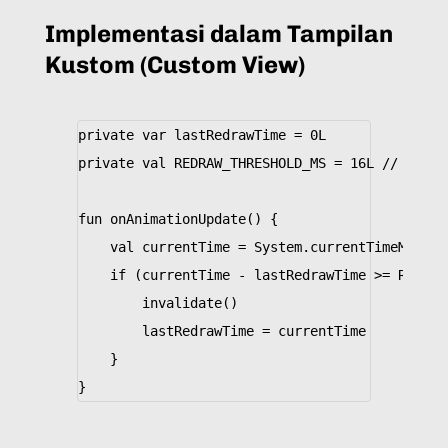
Implementasi dalam Tampilan
Kustom (Custom View)
private
var
lastRedrawTime
=
0L
private
val
REDRAW_THRESHOLD_MS
=
16L
// Targe
fun
onAnimationUpdate
()
{
val
currentTime
=
System
.
currentTimeMillis
if
(
currentTime
-
lastRedrawTime
>=
REDRAW
invalidate
()
lastRedrawTime
=
currentTime
}
}