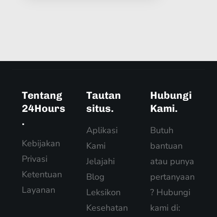
Tentang
Tautan
Hubungi
24Hours
situs.
Kami.
.
Aplikasi
Butuh
Kebijakan
Kami
bantuan
Privasi
Jelajahi
atau punya
Ketentuan
Blog
pertanyaan
Layanan
Leksikon
? Hubungi
Kesehatan
kami di: