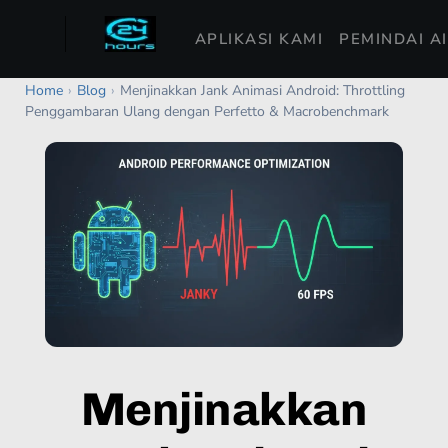
APLIKASI KAMI
PEMINDAI A
Home
›
Blog
›
Menjinakkan Jank Animasi Android: Throttling
Penggambaran Ulang dengan Perfetto & Macrobenchmark
Menjinakkan