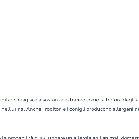
nitario reagisce a sostanze estranee come la forfora degli ani
 nell'urina. Anche i roditori e i conigli producono allergeni ne
la probabilità di sviluppare un'allergia agli animali domest