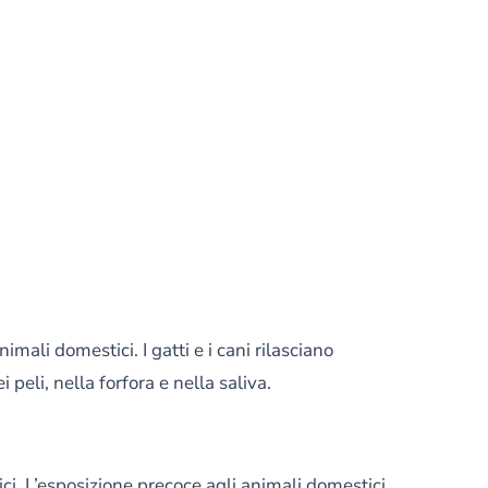
mali domestici. I gatti e i cani rilasciano
i peli, nella forfora e nella saliva.
ici. L’esposizione precoce agli animali domestici