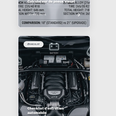
Calculateur de pneus visuel
OUVRIR L'OUTIL
📋
CHECKLIST
Checklist d'entretien
automobile