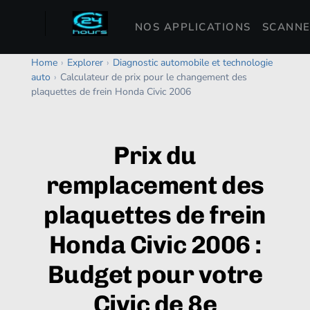
NOS APPLICATIONS
SCANNE
Home
›
Explorer
›
Diagnostic automobile et technologie
auto
›
Calculateur de prix pour le changement des
plaquettes de frein Honda Civic 2006
Prix du
remplacement des
plaquettes de frein
Honda Civic 2006 :
Budget pour votre
Civic de 8e