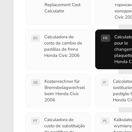
Replacement Cost
тормоз
Calculator
колодок
Civic 20
Calculadora de
Calculate
ES
FR
costo de cambio de
pour le
pastillas de freno
changem
Honda Civic 2006
plaquette
Honda Ci
Kostenrechner für
Calcolato
DE
IT
Bremsbelagwechsel
sostituzio
beim Honda Civic
pastiglie 
2006
Honda Ci
Calculadora de
Kalkulat
PT
PL
custo de substituição
wymiany