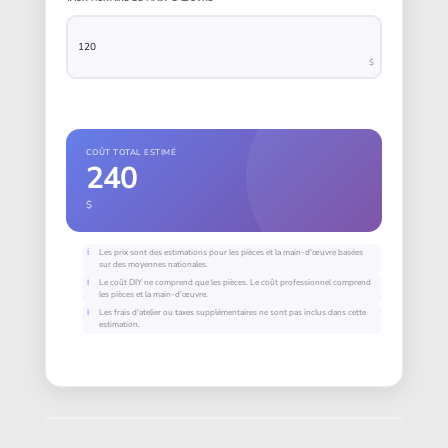
$
COÛT TOTAL ESTIMÉ
240
$
Les prix sont des estimations pour les pièces et la main-d'œuvre basées
sur des moyennes nationales.
Le coût DIY ne comprend que les pièces. Le coût professionnel comprend
les pièces et la main-d'œuvre.
Les frais d'atelier ou taxes supplémentaires ne sont pas inclus dans cette
estimation.