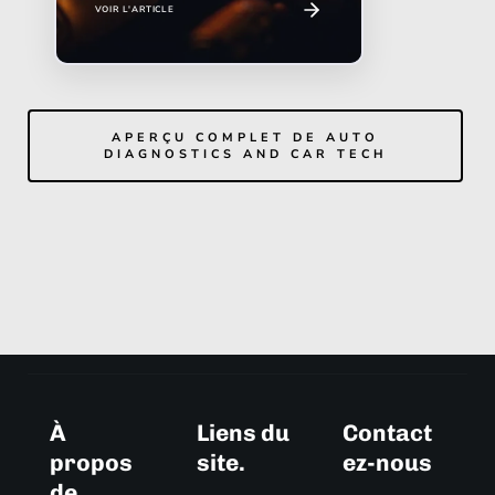
VOIR L'ARTICLE
APERÇU COMPLET DE AUTO
DIAGNOSTICS AND CAR TECH
À
Liens du
Contact
propos
site.
ez-nous
de