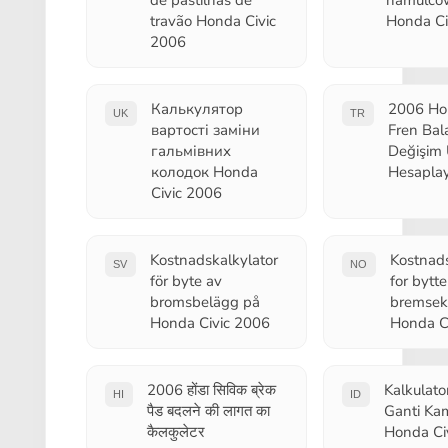
de pastilhas de
hamulco
travão Honda Civic
Honda Ci
2006
Калькулятор
2006 Hon
UK
TR
вартості заміни
Fren Bal
гальмівних
Değişim 
колодок Honda
Hesaplay
Civic 2006
Kostnadskalkylator
Kostnads
SV
NO
för byte av
for bytte
bromsbelägg på
bremsek
Honda Civic 2006
Honda C
2006 होंडा सिविक ब्रेक
Kalkulato
HI
ID
पैड बदलने की लागत का
Ganti K
कैलकुलेटर
Honda Ci