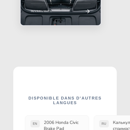
OUVRIR L'OUTIL
DISPONIBLE DANS D'AUTRES
LANGUES
2006 Honda Civic
Калькул
EN
RU
Brake Pad
стоимос