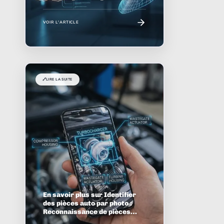
voiture avec l'Intelligence
Artificielle
VOIR L'ARTICLE
🔗
LIRE LA SUITE
En savoir plus sur Identifier
des pièces auto par photo :
Reconnaissance de pièces
assistée par IA