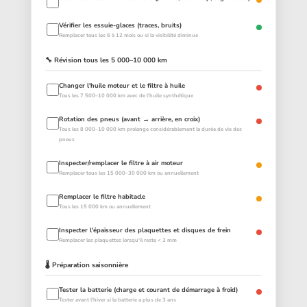
Vérifier les essuie-glaces (traces, bruits)
Remplacer tous les 6 à 12 mois ou si la visibilité diminue
🔧 Révision tous les 5 000–10 000 km
Changer l'huile moteur et le filtre à huile
Tous les 7 500–10 000 km avec de l'huile synthétique
Rotation des pneus (avant → arrière, en croix)
Tous les 8 000–10 000 km prolonge considérablement la durée de vie des
pneus
Inspecter/remplacer le filtre à air moteur
Remplacer tous les 15 000–30 000 km ou annuellement
Remplacer le filtre habitacle
Tous les 15 000 km ou annuellement
Inspecter l'épaisseur des plaquettes et disques de frein
Remplacer les plaquettes lorsqu'il reste < 3 mm
🌡️ Préparation saisonnière
Tester la batterie (charge et courant de démarrage à froid)
Tester avant l'hiver si la batterie a plus de 3 ans