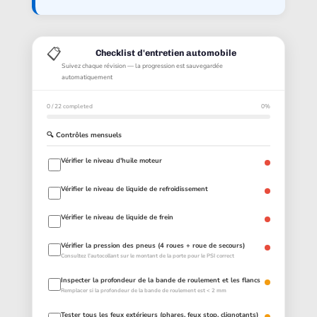
📋
Checklist d'entretien automobile
Suivez chaque révision — la progression est sauvegardée
automatiquement
0 / 22 completed
0%
🔍 Contrôles mensuels
Vérifier le niveau d'huile moteur
Vérifier le niveau de liquide de refroidissement
Vérifier le niveau de liquide de frein
Vérifier la pression des pneus (4 roues + roue de secours)
Consultez l'autocollant sur le montant de la porte pour le PSI correct
Inspecter la profondeur de la bande de roulement et les flancs
Remplacer si la profondeur de la bande de roulement est < 2 mm
Tester tous les feux extérieurs (phares, feux stop, clignotants)