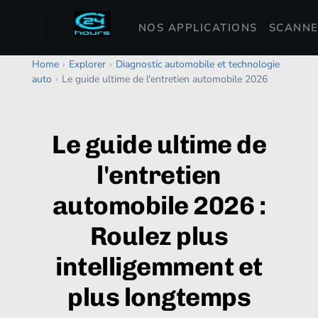
NOS APPLICATIONS
SCANNE
Home
›
Explorer
›
Diagnostic automobile et technologie
auto
›
Le guide ultime de l'entretien automobile 2026
Le guide ultime de
l'entretien
automobile 2026 :
Roulez plus
intelligemment et
plus longtemps