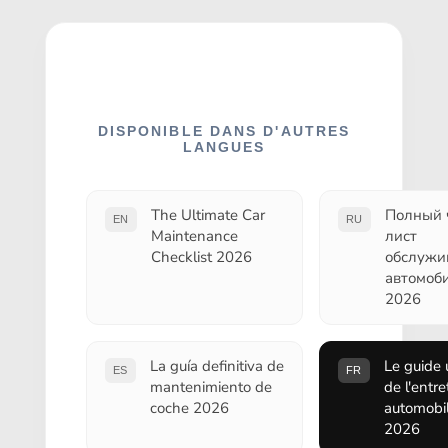
DISPONIBLE DANS D'AUTRES
LANGUES
The Ultimate Car
Полный 
EN
RU
Maintenance
лист
Checklist 2026
обслужи
автомоб
2026
La guía definitiva de
Le guide 
ES
FR
mantenimiento de
de l'entre
coche 2026
automobi
2026