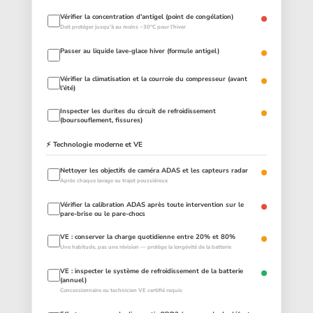
Vérifier la concentration d'antigel (point de congélation)
Doit protéger jusqu'à au moins −30°C pour l'hiver
Passer au liquide lave-glace hiver (formule antigel)
Vérifier la climatisation et la courroie du compresseur (avant
l'été)
Inspecter les durites du circuit de refroidissement
(boursouflement, fissures)
⚡ Technologie moderne et VE
Nettoyer les objectifs de caméra ADAS et les capteurs radar
Après chaque lavage ou trajet poussiéreux
Vérifier la calibration ADAS après toute intervention sur le
pare-brise ou le pare-chocs
VE : conserver la charge quotidienne entre 20% et 80%
Une habitude, pas une révision — protège la longévité de la batterie
VE : inspecter le système de refroidissement de la batterie
(annuel)
Concessionnaire ou technicien VE certifié requis