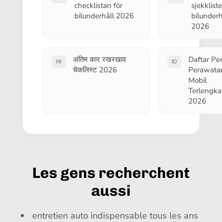
checklistan för
sjekkliste
bilunderhåll 2026
bilunderh
2026
अंतिम कार रखरखाव
Daftar Per
HI
ID
चेकलिस्ट 2026
Perawata
Mobil
Terlengk
2026
Les gens recherchent
aussi
entretien auto indispensable tous les ans