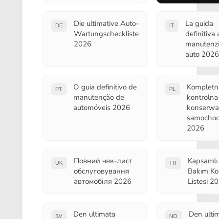
Die ultimative Auto-
La guida
DE
IT
Wartungscheckliste
definitiva 
2026
manutenz
auto 2026
O guia definitivo de
Kompletna
PT
PL
manutenção de
kontrolna
automóveis 2026
konserwac
samocho
2026
Повний чек-лист
Kapsamlı
UK
TR
обслуговування
Bakım Ko
автомобіля 2026
Listesi 2
Den ultimata
Den ulti
SV
NO