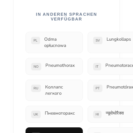
IN ANDEREN SPRACHEN
VERFÜGBAR
Odma
Lungkollaps
PL
SV
opłucnowa
Pneumothorax
Pneumotorac
NO
IT
Коллапс
Pneumotóra
RU
PT
легкого
Пневмоторакс
न्यूमोथोरैक्स
UK
HI