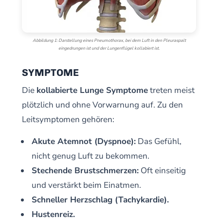
Abbildung 1: Darstellung eines Pneumothorax, bei dem Luft in den Pleuraspalt
eingedrungen ist und der Lungenflügel kollabiert ist.
SYMPTOME
Die
kollabierte Lunge Symptome
treten meist
plötzlich und ohne Vorwarnung auf. Zu den
Leitsymptomen gehören:
Akute Atemnot (Dyspnoe):
Das Gefühl,
nicht genug Luft zu bekommen.
Stechende Brustschmerzen:
Oft einseitig
und verstärkt beim Einatmen.
Schneller Herzschlag (Tachykardie).
Hustenreiz.