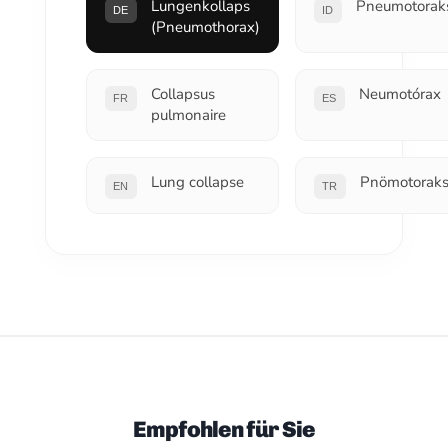
Lungenkollaps
Pneumotorak
DE
ID
(Pneumothorax)
Collapsus
Neumotórax
FR
ES
pulmonaire
Lung collapse
Pnömotorak
EN
TR
Empfohlen für Sie