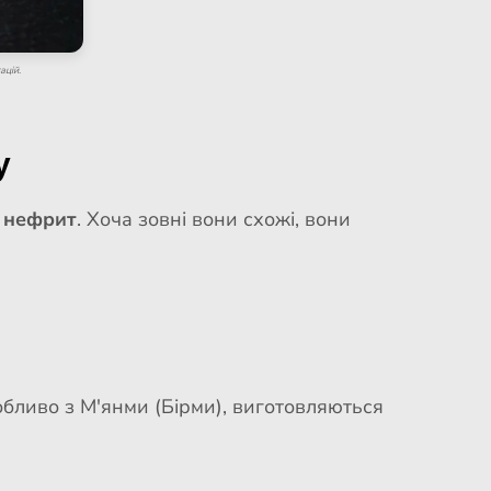
ацій.
у
і
нефрит
. Хоча зовні вони схожі, вони
обливо з М'янми (Бірми), виготовляються