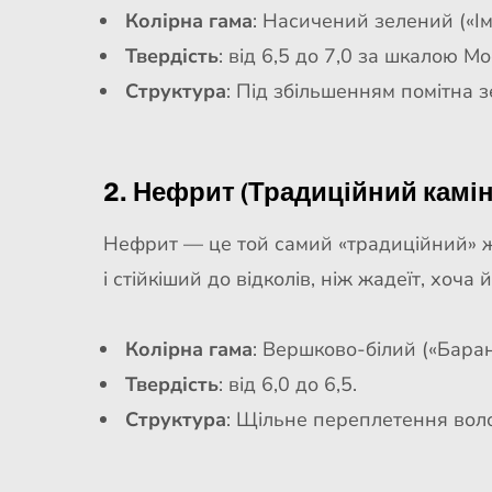
Колірна гама
: Насичений зелений («Ім
Твердість
: від 6,5 до 7,0 за шкалою Мо
Структура
: Під збільшенням помітна з
2. Нефрит (Традиційний камін
Нефрит — це той самий «традиційний» жа
і стійкіший до відколів, ніж жадеїт, хоча
Колірна гама
: Вершково-білий («Бара
Твердість
: від 6,0 до 6,5.
Структура
: Щільне переплетення воло