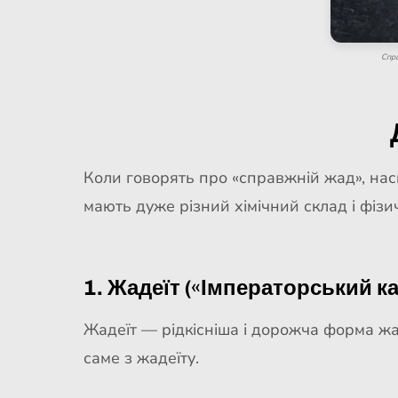
Спра
Коли говорять про «справжній жад», нас
мають дуже різний хімічний склад і фізич
1. Жадеїт («Імператорський к
Жадеїт — рідкісніша і дорожча форма жа
саме з жадеїту.