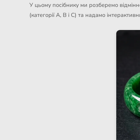
У цьому посібнику ми розберемо відмінн
(категорії A, B і C) та надамо інтеракт