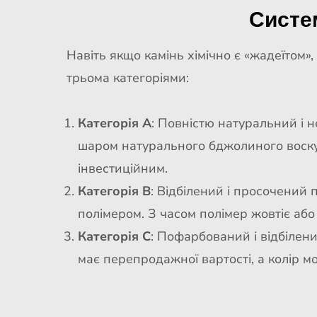
Систем
Навіть якщо камінь хімічно є «жадеїтом»,
трьома категоріями:
Категорія A
: Повністю натуральний і 
шаром натурального бджолиного воску
інвестиційним.
Категорія B
: Відбілений і просочений
полімером. З часом полімер жовтіє або
Категорія C
: Пофарбований і відбілени
має перепродажної вартості, а колір м