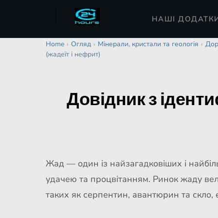
НАШІ ДОДАТК
Home
›
Огляд
›
Мінерали, кристали та геологія
›
Дор
(жадеїт і нефрит)
Довідник з ідентиф
Жад — один із найзагадковіших і найбіль
удачею та процвітанням. Ринок жаду вели
таких як серпентин, авантюрин та скло,