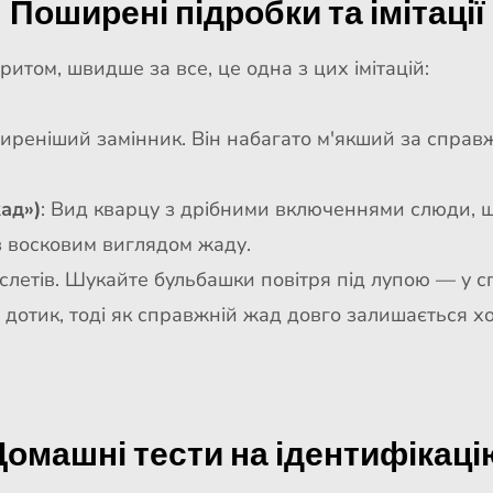
Поширені підробки та імітації
ритом, швидше за все, це одна з цих імітацій:
иреніший замінник. Він набагато м'якший за справж
ад»)
: Вид кварцу з дрібними включеннями слюди, 
 з восковим виглядом жаду.
слетів. Шукайте бульбашки повітря під лупою — у с
 на дотик, тоді як справжній жад довго залишається 
Домашні тести на ідентифікаці