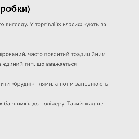
бробки)
 вигляду. У торгівлі їх класифікують за
лірований, часто покритий традиційним
е єдиний тип, що вважається
лити «брудні» плями, а потім заповнюють
их барвників до полімеру. Такий жад не