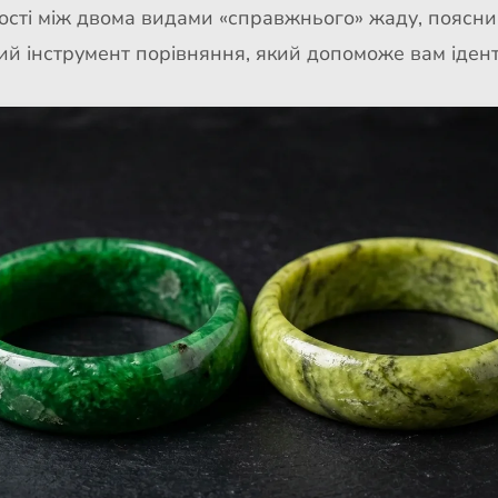
ості між двома видами «справжнього» жаду, поясним
ивний інструмент порівняння, який допоможе вам іде