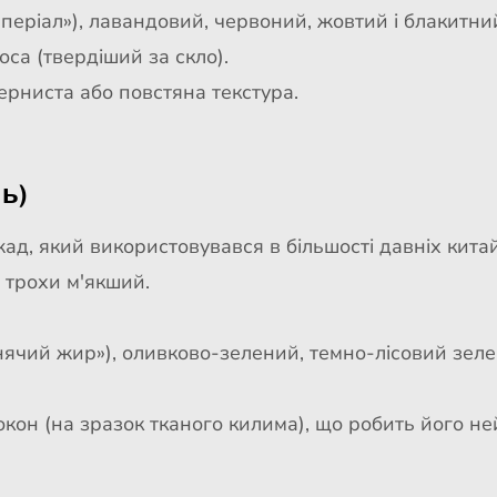
періал»), лавандовий, червоний, жовтий і блакитни
оса (твердіший за скло).
ерниста або повстяна текстура.
ь)
д, який використовувався в більшості давніх китай
 й трохи м'якший.
нячий жир»), оливково-зелений, темно-лісовий зеле
кон (на зразок тканого килима), що робить його не