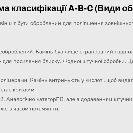
а класифікації A-B-C (Види о
 він міг бути оброблений для поліпшення зовнішнього
необроблений. Камінь був лише огранований і відпо
 для посилення блиску. Жодної штучної обробки. Ц
 полімерами. Камінь витримують у кислоті, щоб вида
 стає крихким.
й. Аналогічно категорії B, але з додаванням штучн
оже з часом потьмяніти.