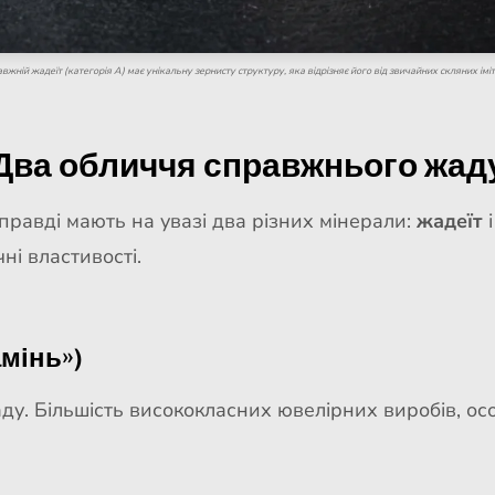
вжній жадеїт (категорія A) має унікальну зернисту структуру, яка відрізняє його від звичайних скляних іміт
Два обличчя справжнього жад
правді мають на увазі два різних мінерали:
жадеїт
ні властивості.
амінь»)
ду. Більшість висококласних ювелірних виробів, ос