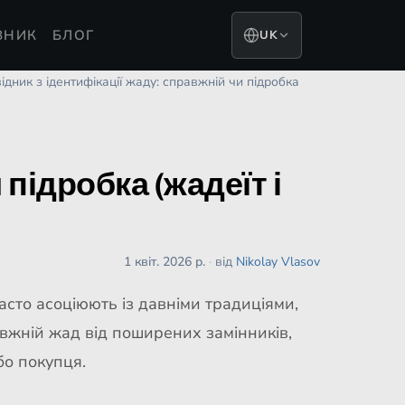
ВНИК
БЛОГ
UK
ідник з ідентифікації жаду: справжній чи підробка
 підробка (жадеїт і
1 квіт. 2026 р.
·
від
Nikolay Vlasov
асто асоціюють із давніми традиціями,
авжній жад від поширених замінників,
бо покупця.