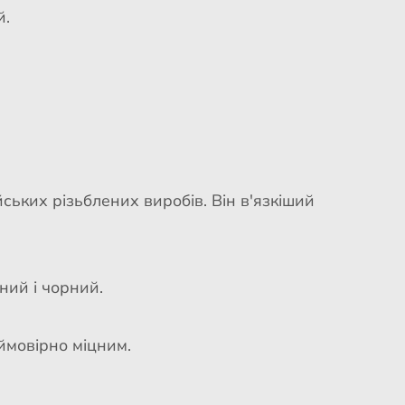
й.
ських різьблених виробів. Він в'язкіший
ний і чорний.
ймовірно міцним.