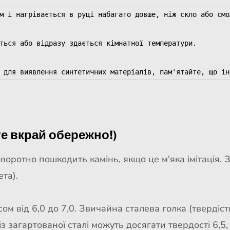
м і нагрівається в руці набагато довше, ніж скло або смол
ться або відразу здається кімнатної температури.

те вкрай обережно!)
воротно пошкодить камінь, якщо це м'яка імітація. 
та).
сом від 6,0 до 7,0. Звичайна сталева голка (твердіс
 із загартованої сталі можуть досягати твердості 6,