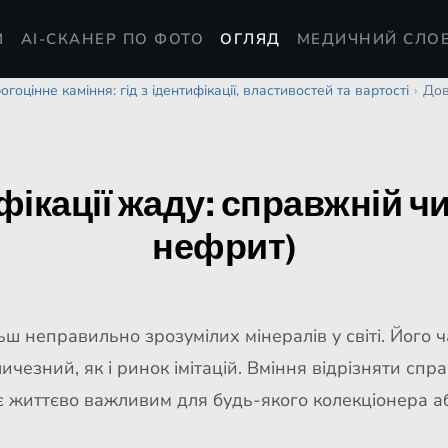
И
AI-СКАНЕР ПО ФОТО
ОГЛЯД
МЕДИЧНИЙ СЛО
огоцінне каміння: гід з ідентифікації, властивостей та вартості
›
Дов
ікації жаду: справжній чи
нефрит)
ш неправильно зрозумілих мінералів у світі. Його ч
чезний, як і ринок імітацій. Вміння відрізняти спр
 є життєво важливим для будь-якого колекціонера а