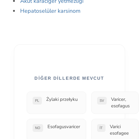
Akut karaciğer yetmezliği
Hepatoselüler karsinom
DIĞER DILLERDE MEVCUT
Żylaki przełyku
Varicer,
PL
SV
esofagus
Esofagusvaricer
Varici
NO
IT
esofagee