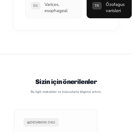
Varices,
Özofagus
EN
TR
esophageal
varisleri
Sizin için önerilenler
Bu ilgili makaleler ve kılavuzlarla bilginizi artırın.
📖
DEVAMINI OKU