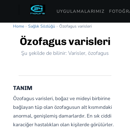
UYGULAMALARIMIZ
FOTOĞRA
Home
›
Sağlık Sözlüğü
›
Özofagus varisleri
Özofagus varisleri
Şu şekilde de bilinir: Varisler, özofagus
TANIM
Özofagus varisleri, boğaz ve mideyi birbirine
bağlayan tüp olan özofagusun alt kısmındaki
anormal, genişlemiş damarlardır. En sık ciddi
karaciğer hastalıkları olan kişilerde görülürler.